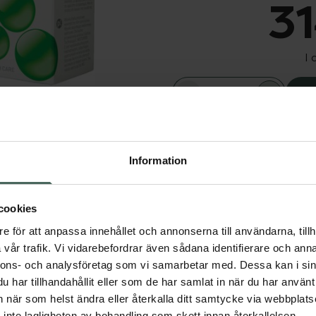
31
I 
Dölj
Snabba leve
Information
n garanterar
Aktuella erbjudanden
r säker att
v.
cookies
e för att anpassa innehållet och annonserna till användarna, tillh
vår trafik. Vi vidarebefordrar även sådana identifierare och anna
nnons- och analysföretag som vi samarbetar med. Dessa kan i sin
har tillhandahållit eller som de har samlat in när du har använt 
an när som helst ändra eller återkalla ditt samtycke via webbplats
inte lagligheten av behandling som skett innan återkallelsen.