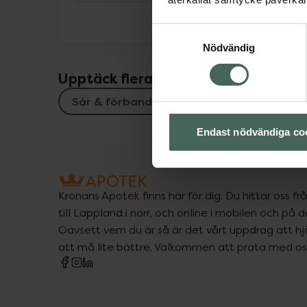
Samtyckesval
Nödvändig
Upptäck flera produkter inom
Sår & förband
Sår, bett och stick
Endast nödvändiga co
Kronans Apotek finns här för dig. Du hittar oss fr
till Lappland i norr, och online i mobilen och på d
Oavsett vem du är så är det vårt uppdrag att hjä
att må lite bättre. Välkommen att prata med os