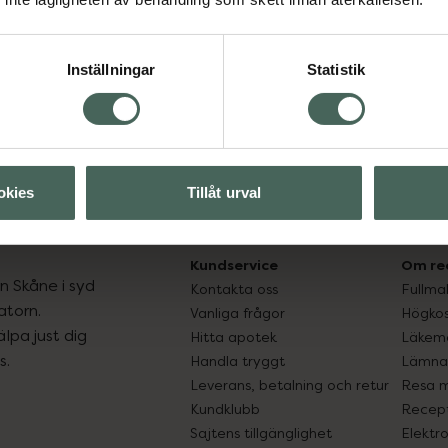
Inställningar
Statistik
okies
Tillåt urval
Kundservice
Om re
ån Skåne i syd
Kontakta oss
Fullma
atorn.
Vanliga frågor
Högkos
lpa just dig
Hitta apotek
Läkem
s.
Handla tryggt
Lämna 
Leverans, betalning och retur
Resa 
Kundklubb
Recept
Sajtens tillgänglighet
Elektr