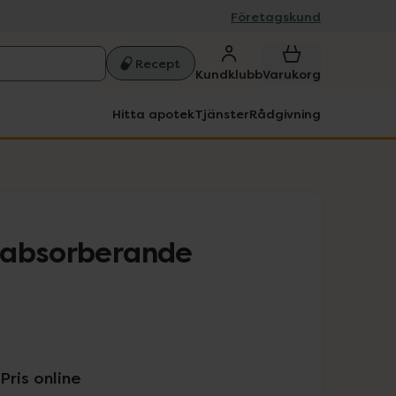
Företagskund
Recept
Kundklubb
Varukorg
Hitta apotek
Tjänster
Rådgivning
 absorberande
Pris online