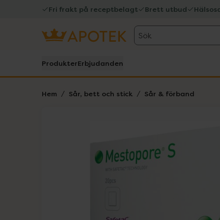
Fri frakt på receptbelagt
Brett utbud
Hälsos
Sök
Produkter
Erbjudanden
Hem
Sår, bett och stick
Sår & förband
Hoppa över Lista
Lista: . Innehåller 1 objekt.