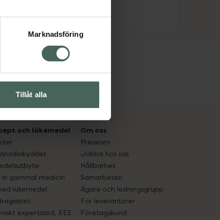
Marknadsföring
Tillåt alla
cept och läkemedel
Om oss
kter
Pressrum
tnadsskyddet
Jobba hos oss
edelsutbyte
Hållbarhet
in gammal medicin
Samarbeten
med läkemedel
Ägare och ledningsgrupp
registret
För leverantörer
oniskt expertstöd, EES
Företagskund