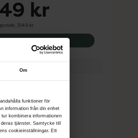
49 kr
apotek:
3149 kr
Mestopore S absorberande förband, 
Köp
ranser
Finns i webblager
Om
andahålla funktioner för
n information från din enhet
 tur kombinera informationen
deras tjänster. Samtycke till
ens cookieinställningar. Ett