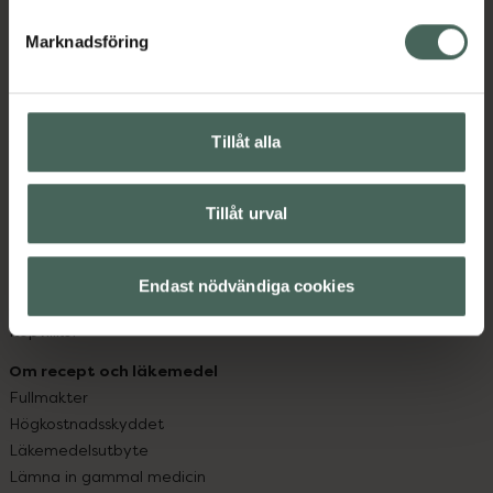
hjälpa just dig att må lite bättre. Välkommen att prata
med oss.
Marknadsföring
Kundservice
Kontakta oss
Tillåt alla
Vanliga frågor
Hitta apotek
Handla tryggt
Tillåt urval
Leverans, betalning och retur
Kundklubb
Sajtens tillgänglighet
Endast nödvändiga cookies
App
Köpvillkor
Om recept och läkemedel
Fullmakter
Högkostnadsskyddet
Läkemedelsutbyte
Lämna in gammal medicin