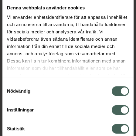
Denna webbplats använder cookies
Aktuella erbjudanden
Vi använder enhetsidentifierare för att anpassa innehållet
och annonserna till användarna, tillhandahålla funktioner
Beskrivning
Dölj
för sociala medier och analysera vår trafik. Vi
vidarebefordrar även sådana identifierare och annan
information från din enhet till de sociala medier och
Läs alltid bipacksedeln innan
annons- och analysföretag som vi samarbetar med.
användning.
Dessa kan i sin tur kombinera informationen med annan
information som du har tillhandahållit eller som de har
EAN:
07046261634977
samlat in när du har använt deras tjänster. Samtycke till
cookies är frivilligt och du kan när som helst ändra eller
Samtyckesval
återkalla ditt samtycke via webbplatsens
Nödvändig
cookieinställningar. Ett återkallat samtycke påverkar inte
lagligheten av behandling som skett innan återkallelsen.
Inställningar
Kronans Apotek finns här för dig. Du hittar oss från Skåne i
syd till Lappland i norr, och online i mobilen och på
Statistik
datorn. Oavsett vem du är så är det vårt uppdrag att