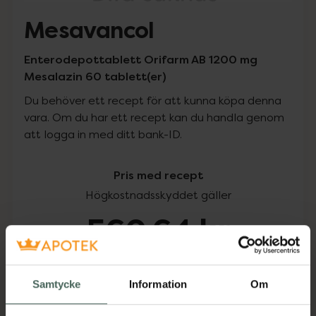
Mesavancol
Enterodepottablett Orifarm AB 1200 mg
Mesalazin 60 tablett(er)
Du behöver ett recept för att kunna köpa denna
vara. Om du har ett recept kan du handla genom
att logga in med ditt bank-ID.
Pris med recept
Högkostnadsskyddet gäller
560,64 kr
I apotek:
560,64 kr
Samtycke
Information
Om
Köp via ditt recept