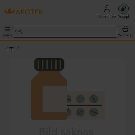
Kundklubb
Recept
Sök
Meny
Varukorg
Hem
Hoppa över Lista
Lista: . Innehåller 1 objekt.