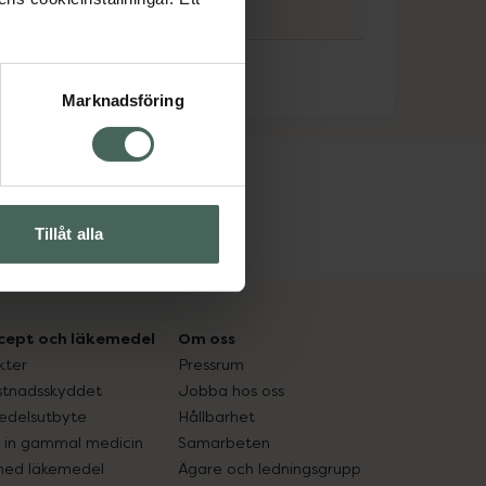
Marknadsföring
Tillåt alla
cept och läkemedel
Om oss
kter
Pressrum
tnadsskyddet
Jobba hos oss
edelsutbyte
Hållbarhet
in gammal medicin
Samarbeten
med läkemedel
Ägare och ledningsgrupp