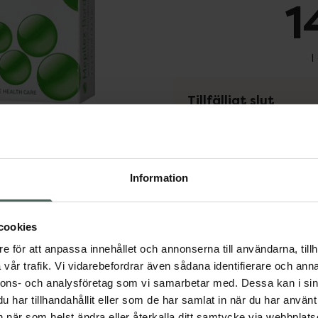
1
I
Tillfälligt slut
Tillfälligt slut online
Dölj
fysiska Kronans Apote
Se 
Information
Få mejl när varan fin
cookies
Din e-postadress
e för att anpassa innehållet och annonserna till användarna, tillh
vår trafik. Vi vidarebefordrar även sådana identifierare och anna
vill
Jag accepterar
nnons- och analysföretag som vi samarbetar med. Dessa kan i sin
har tillhandahållit eller som de har samlat in när du har använt 
Spara
an när som helst ändra eller återkalla ditt samtycke via webbplats