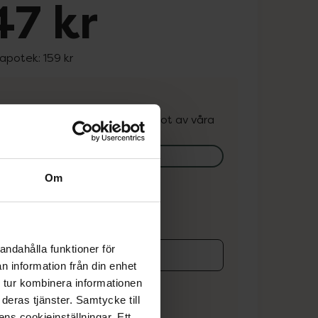
47 kr
 apotek:
159 kr
. Varan kan finnas i lager hos något av våra
k.
lagerstatus på apotek
Om
ns i lager online
andahålla funktioner för
n information från din enhet
koren
 tur kombinera informationen
deras tjänster. Samtycke till
ens cookieinställningar. Ett