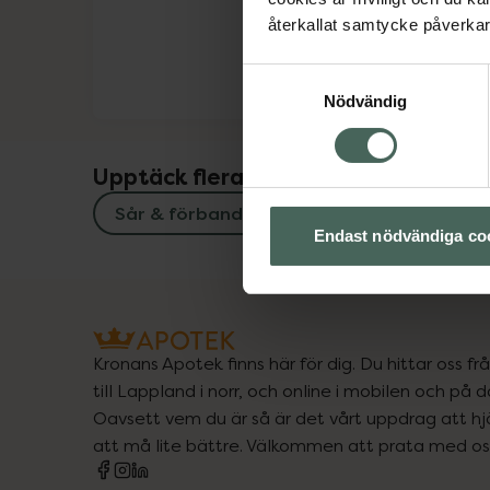
återkallat samtycke påverkar 
Samtyckesval
Nödvändig
Upptäck flera produkter inom
Sår & förband
Sår, bett och stick
Endast nödvändiga co
Kronans Apotek finns här för dig. Du hittar oss fr
till Lappland i norr, och online i mobilen och på d
Oavsett vem du är så är det vårt uppdrag att hjä
att må lite bättre. Välkommen att prata med os