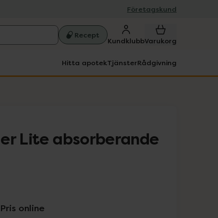
Företagskund
Recept
Kundklubb
Varukorg
Hitta apotek
Tjänster
Rådgivning
er Lite absorberande
Pris online