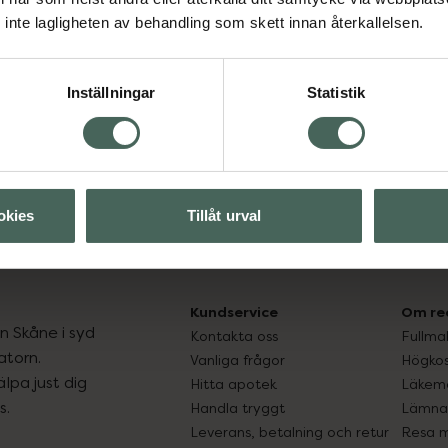
inte lagligheten av behandling som skett innan återkallelsen.
Aktuella erbjudanden
Inställningar
Statistik
okies
Tillåt urval
Kundservice
Om re
ån Skåne i syd
Kontakta oss
Fullma
atorn.
Vanliga frågor
Högkos
lpa just dig
Hitta apotek
Läkem
s.
Handla tryggt
Lämna 
Leverans, betalning och retur
Resa 