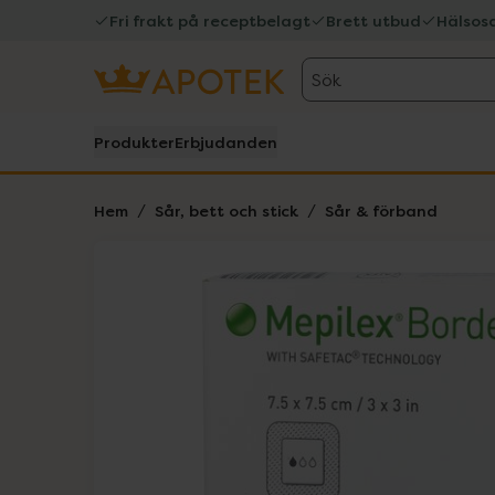
Fri frakt på receptbelagt
Brett utbud
Hälsos
Sök
Produkter
Erbjudanden
Hem
Sår, bett och stick
Sår & förband
Hoppa över Lista
Lista: . Innehåller 1 objekt.