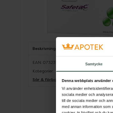
Beskrivning
EAN:
07323190246700
Samtycke
Kategorier:
Sår & förband
Sår, bett och stick
Denna webbplats använder 
Vi använder enhetsidentifierar
sociala medier och analysera 
till de sociala medier och a
med annan information som du 
cookies är frivilligt och du k