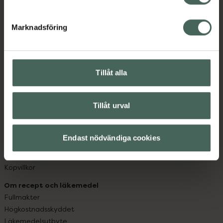
datorn. Oavsett vem du är så är det vårt uppdrag att
hjälpa just dig att må lite bättre. Välkommen att prata
Marknadsföring
med oss.
Kundservice
Kontakta oss
Tillåt alla
Vanliga frågor
Hitta apotek
Tillåt urval
Handla tryggt
Leverans, betalning och retur
Kundklubb
Endast nödvändiga cookies
Sajtens tillgänglighet
App
Köpvillkor
Om recept och läkemedel
Fullmakter
Högkostnadsskyddet
Läkemedelsutbyte