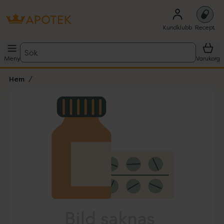
Kundklubb
Recept
Sök
Meny
Varukorg
Hem
Hoppa över Lista
Lista: . Innehåller 1 objekt.