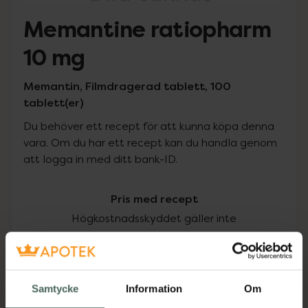
Memantine ratiopharm
10 mg
Memantin, Filmdragerad tablett, 100
tablett(er)
Du behöver ett recept för att kunna köpa denna
vara. Om du har ett recept kan du handla genom
att logga in med ditt bank-ID.
Pris med recept
Högkostnadsskyddet gäller inte
572,49 kr
I apotek:
572,49 kr
Samtycke
Information
Om