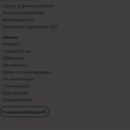
Lämna in gammal medicin
Resa med läkemedel
Receptregistret
Elektroniskt expertstöd, EES
Om oss
Pressrum
Jobba hos oss
Hållbarhet
Samarbeten
Ägare och ledningsgrupp
För leverantörer
Företagskund
Eget apotek
Glädjeeffekten
Cookieinställningar