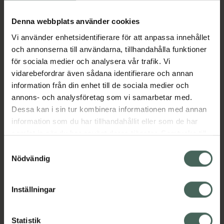
Köp via ditt recept
Denna webbplats använder cookies
Vi använder enhetsidentifierare för att anpassa innehållet
Aktuella erbjudanden
och annonserna till användarna, tillhandahålla funktioner
för sociala medier och analysera vår trafik. Vi
Beskrivning
Dölj
vidarebefordrar även sådana identifierare och annan
information från din enhet till de sociala medier och
annons- och analysföretag som vi samarbetar med.
EAN:
07046261275279
Dessa kan i sin tur kombinera informationen med annan
information som du har tillhandahållit eller som de har
samlat in när du har använt deras tjänster. Samtycke till
Bipacksedel från FASS
Visa
cookies är frivilligt och du kan när som helst ändra eller
Samtyckesval
återkalla ditt samtycke via webbplatsens
Nödvändig
cookieinställningar. Ett återkallat samtycke påverkar inte
lagligheten av behandling som skett innan återkallelsen.
Inställningar
Kronans Apotek finns här för dig. Du hittar oss från Skåne i
syd till Lappland i norr, och online i mobilen och på
Statistik