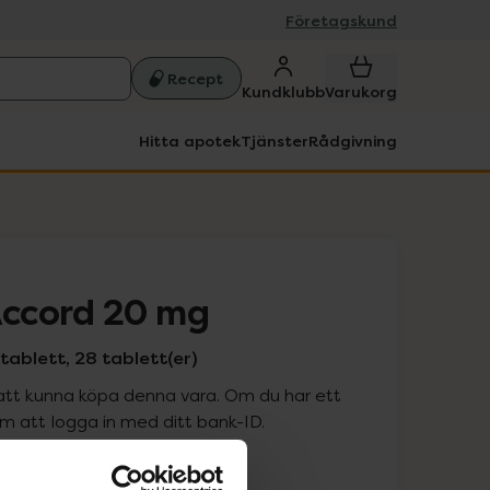
Företagskund
Recept
Kundklubb
Varukorg
Hitta apotek
Tjänster
Rådgivning
ccord 20 mg
ablett, 28 tablett(er)
att kunna köpa denna vara. Om du har ett
 att logga in med ditt bank-ID.
is med recept