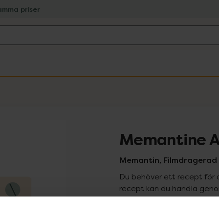
amma priser
Memantine A
Memantin, Filmdragerad t
Du behöver ett recept för 
recept kan du handla genom
Pr