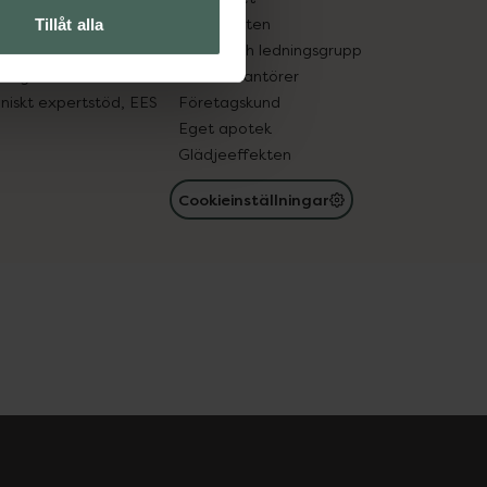
in gammal medicin
Samarbeten
Tillåt alla
med läkemedel
Ägare och ledningsgrupp
registret
För leverantörer
oniskt expertstöd, EES
Företagskund
Eget apotek
Glädjeeffekten
Cookieinställningar