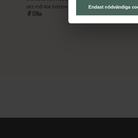
att må lite bättre. Välkommen att prata med os
Endast nödvändiga co