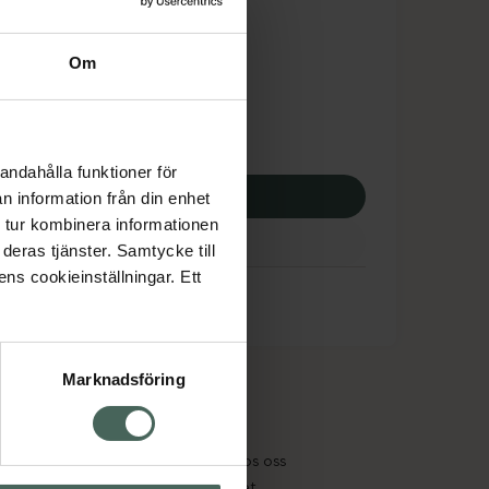
tnadsskyddet gäller
,25 kr
Om
potek:
260,25 kr
andahålla funktioner för
p via ditt recept
n information från din enhet
 tur kombinera informationen
deras tjänster. Samtycke till
ens cookieinställningar. Ett
Marknadsföring
cept och läkemedel
Om oss
kter
Pressrum
tnadsskyddet
Jobba hos oss
edelsutbyte
Hållbarhet