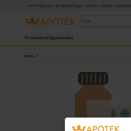
Fri frakt på receptbelagt
Brett utbud
Hälsos
Sök
Produkter
Erbjudanden
Hem
Hoppa över Lista
Lista: . Innehåller 1 objekt.