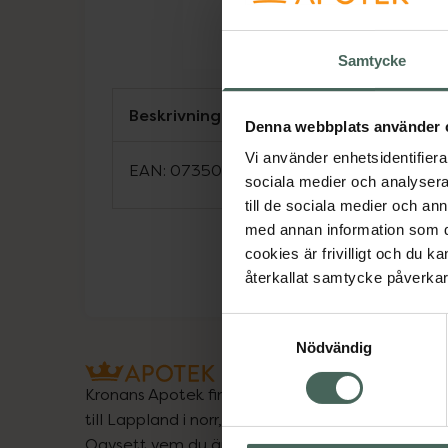
Samtycke
Beskrivning
Denna webbplats använder 
Vi använder enhetsidentifierar
EAN:
07350124331751
sociala medier och analysera 
till de sociala medier och a
med annan information som du 
cookies är frivilligt och du k
återkallat samtycke påverkar 
Samtyckesval
Nödvändig
Kronans Apotek finns här för dig. Du hittar oss fr
till Lappland i norr, och online i mobilen och på d
Oavsett vem du är så är det vårt uppdrag att hjä