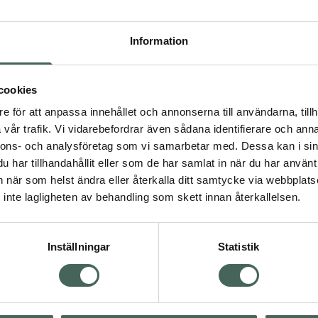
Högkos
260
Information
Dölj
cookies
I a
e för att anpassa innehållet och annonserna till användarna, tillh
Kö
vår trafik. Vi vidarebefordrar även sådana identifierare och anna
nnons- och analysföretag som vi samarbetar med. Dessa kan i sin
har tillhandahållit eller som de har samlat in när du har använt 
an när som helst ändra eller återkalla ditt samtycke via webbplats
Aktuella erbjudanden
inte lagligheten av behandling som skett innan återkallelsen.
Inställningar
Statistik
Kundservice
Om re
ån Skåne i syd
Kontakta oss
Fullma
atorn.
Vanliga frågor
Högkos
lpa just dig
Hitta apotek
Läkem