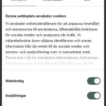
Aktuella erbjudanden
Denna webbplats använder cookies
Vi använder enhetsidentifierare för att anpassa innehållet
Beskrivning
Dölj
och annonserna till användarna, tillhandahålla funktioner
för sociala medier och analysera vår trafik. Vi
vidarebefordrar även sådana identifierare och annan
Läs alltid bipacksedeln innan
information från din enhet till de sociala medier och
användning.
annons- och analysföretag som vi samarbetar med.
Dessa kan i sin tur kombinera informationen med annan
EAN:
07350063230368
information som du har tillhandahållit eller som de har
samlat in när du har använt deras tjänster. Samtycke till
cookies är frivilligt och du kan när som helst ändra eller
Samtyckesval
Bipacksedel från FASS
Visa
återkalla ditt samtycke via webbplatsens
Nödvändig
cookieinställningar. Ett återkallat samtycke påverkar inte
lagligheten av behandling som skett innan återkallelsen.
Inställningar