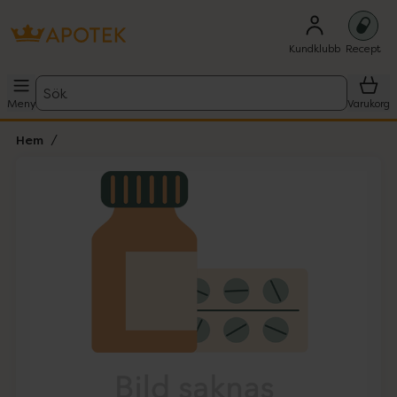
Kundklubb
Recept
Sök
Meny
Varukorg
Hem
Hoppa över Lista
Lista: . Innehåller 1 objekt.