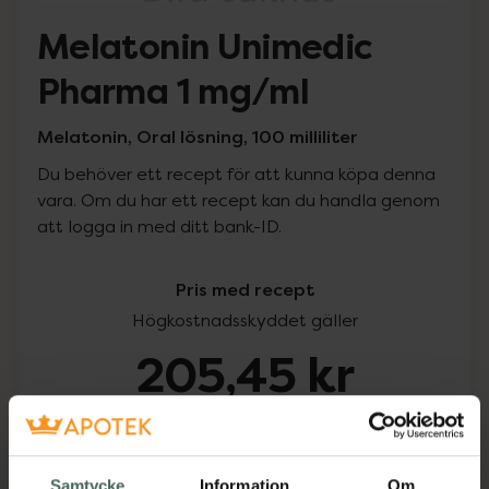
Melatonin Unimedic
Pharma 1 mg/ml
Melatonin, Oral lösning, 100 milliliter
Du behöver ett recept för att kunna köpa denna
vara. Om du har ett recept kan du handla genom
att logga in med ditt bank-ID.
Pris med recept
Högkostnadsskyddet gäller
205,45 kr
I apotek:
205,45 kr
Köp via ditt recept
Samtycke
Information
Om