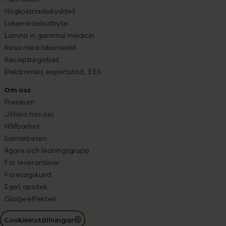
Högkostnadsskyddet
Läkemedelsutbyte
Lämna in gammal medicin
Resa med läkemedel
Receptregistret
Elektroniskt expertstöd, EES
Om oss
Pressrum
Jobba hos oss
Hållbarhet
Samarbeten
Ägare och ledningsgrupp
För leverantörer
Företagskund
Eget apotek
Glädjeeffekten
Cookieinställningar