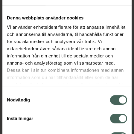
Fler produkter från Melatan
Aktuella erbjudanden
Denna webbplats använder cookies
Vi använder enhetsidentifierare för att anpassa innehållet
Beskrivning
Dölj
och annonserna till användarna, tillhandahålla funktioner
för sociala medier och analysera vår trafik. Vi
vidarebefordrar även sådana identifierare och annan
Läs alltid bipacksedeln innan
information från din enhet till de sociala medier och
användning.
annons- och analysföretag som vi samarbetar med.
Dessa kan i sin tur kombinera informationen med annan
EAN:
07350041581758
information som du har tillhandahållit eller som de har
samlat in när du har använt deras tjänster. Samtycke till
cookies är frivilligt och du kan när som helst ändra eller
Bipacksedel från FASS
Visa
Samtyckesval
återkalla ditt samtycke via webbplatsens
Nödvändig
cookieinställningar. Ett återkallat samtycke påverkar inte
lagligheten av behandling som skett innan återkallelsen.
Inställningar