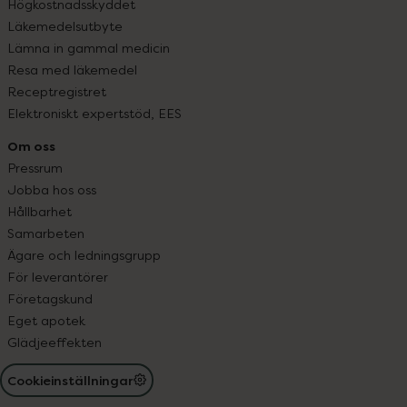
Högkostnadsskyddet
Läkemedelsutbyte
Lämna in gammal medicin
Resa med läkemedel
Receptregistret
Elektroniskt expertstöd, EES
Om oss
Pressrum
Jobba hos oss
Hållbarhet
Samarbeten
Ägare och ledningsgrupp
För leverantörer
Företagskund
Eget apotek
Glädjeeffekten
Cookieinställningar