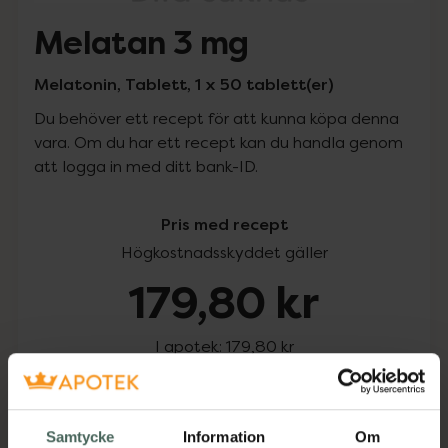
Melatan 3 mg
Melatonin, Tablett, 1 x 50 tablett(er)
Du behöver ett recept för att kunna köpa denna
vara. Om du har ett recept kan du handla genom
att logga in med ditt bank-ID.
Pris med recept
Högkostnadsskyddet gäller
179,80 kr
I apotek:
179,80 kr
Köp via ditt recept
Samtycke
Information
Om