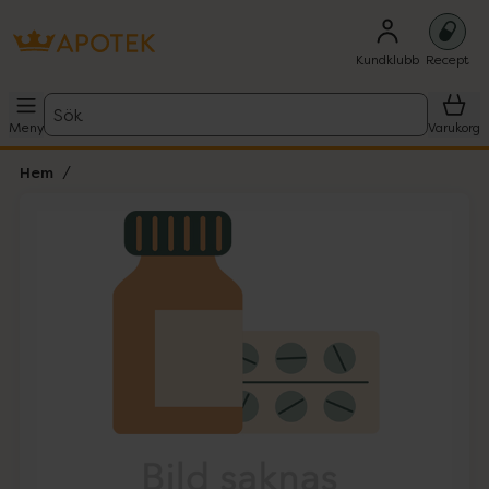
Kundklubb
Recept
Sök
Meny
Varukorg
Hem
Hoppa över Lista
Lista: . Innehåller 1 objekt.