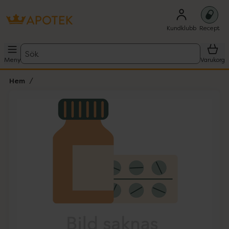
Kundklubb
Recept
Sök
Meny
Varukorg
Hem
Hoppa över Lista
Lista: . Innehåller 1 objekt.