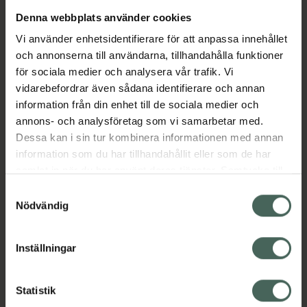
Denna webbplats använder cookies
Aktuella erbjudanden
Vi använder enhetsidentifierare för att anpassa innehållet
och annonserna till användarna, tillhandahålla funktioner
Beskrivning
Dölj
för sociala medier och analysera vår trafik. Vi
vidarebefordrar även sådana identifierare och annan
information från din enhet till de sociala medier och
Läs alltid bipacksedeln innan
annons- och analysföretag som vi samarbetar med.
användning.
Dessa kan i sin tur kombinera informationen med annan
information som du har tillhandahållit eller som de har
EAN:
17331009006480
samlat in när du har använt deras tjänster. Samtycke till
cookies är frivilligt och du kan när som helst ändra eller
Samtyckesval
återkalla ditt samtycke via webbplatsens
Nödvändig
cookieinställningar. Ett återkallat samtycke påverkar inte
lagligheten av behandling som skett innan återkallelsen.
Inställningar
Kronans Apotek finns här för dig. Du hittar oss från Skåne i
syd till Lappland i norr, och online i mobilen och på
Statistik
datorn. Oavsett vem du är så är det vårt uppdrag att