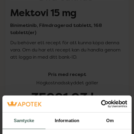
Mektovi 15 mg
Binimetinib, Filmdragerad tablett, 168
tablett(er)
Du behöver ett recept för att kunna köpa denna
vara. Om du har ett recept kan du handla genom
att logga in med ditt bank-ID.
Pris med recept
Högkostnadsskyddet gäller
35991,93 kr
I apotek:
35991,93 kr
Samtycke
Information
Om
Köp via ditt recept