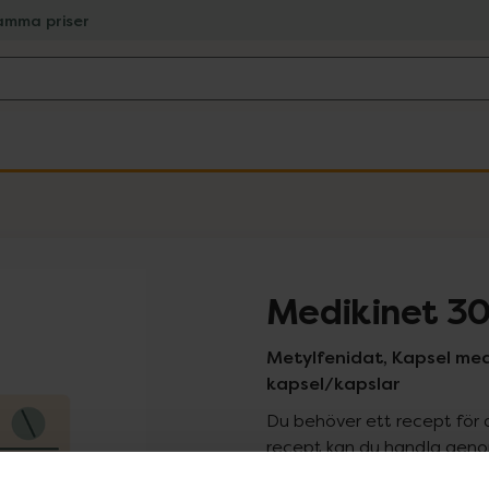
amma priser
Medikinet 3
Metylfenidat, Kapsel med
kapsel/kapslar
Du behöver ett recept för 
recept kan du handla genom