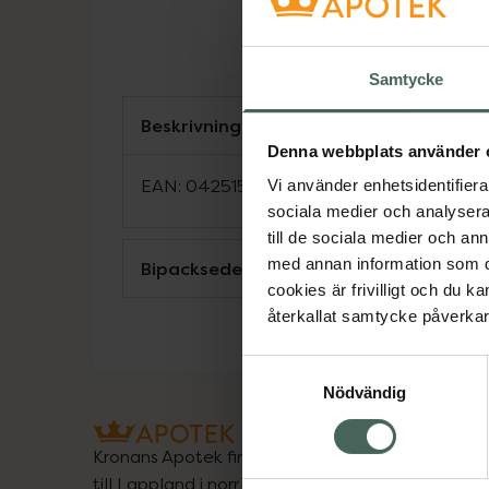
Samtycke
Beskrivning
Denna webbplats använder 
EAN:
04251595211104
Vi använder enhetsidentifierar
sociala medier och analysera 
till de sociala medier och a
med annan information som du 
Bipacksedel från FASS
cookies är frivilligt och du k
återkallat samtycke påverkar 
Samtyckesval
Nödvändig
Kronans Apotek finns här för dig. Du hittar oss fr
till Lappland i norr, och online i mobilen och på d