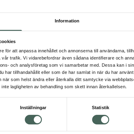
Pr
Högkos
Information
337
Dölj
cookies
I a
e för att anpassa innehållet och annonserna till användarna, tillh
vår trafik. Vi vidarebefordrar även sådana identifierare och anna
Kö
nnons- och analysföretag som vi samarbetar med. Dessa kan i sin
har tillhandahållit eller som de har samlat in när du har använt 
Visa
an när som helst ändra eller återkalla ditt samtycke via webbplats
Aktuella erbjudanden
inte lagligheten av behandling som skett innan återkallelsen.
Inställningar
Statistik
Kundservice
Om re
ån Skåne i syd
Kontakta oss
Fullma
atorn.
Vanliga frågor
Högkos