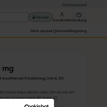
Företagskund
Recept
Kundklubb
Varukorg
Hitta apotek
Tjänster
Rådgivning
0 mg
 modifierad frisättning, hård, 30
att kunna köpa denna vara. Om du har ett
 att logga in med ditt bank-ID.