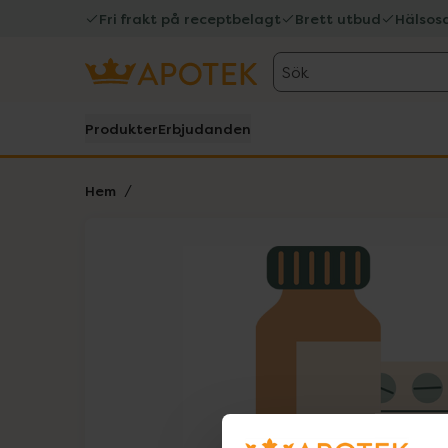
Fri frakt på receptbelagt
Brett utbud
Hälsos
Sök
Produkter
Erbjudanden
Hem
Hoppa över Lista
Lista: . Innehåller 1 objekt.