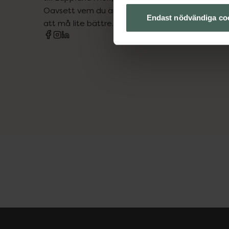
Oavsett vem du är så är det vårt uppdrag att hjä
Endast nödvändiga co
att må lite bättre. Välkommen att prata med os