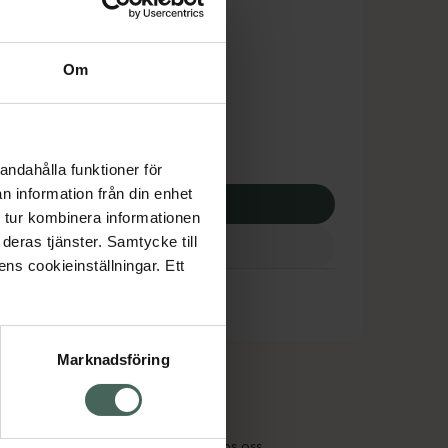
is med recept
tnadsskyddet gäller
Om
,44 kr
potek:
337,44 kr
andahålla funktioner för
n information från din enhet
p via ditt recept
 tur kombinera informationen
deras tjänster. Samtycke till
ens cookieinställningar. Ett
Marknadsföring
cept och läkemedel
Om oss
kter
Pressrum
tnadsskyddet
Jobba hos oss