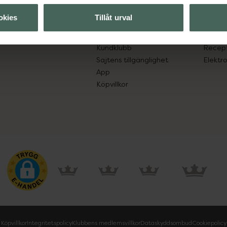
lpa just dig
Hitta apotek
Läkem
okies
Tillåt urval
s.
Handla tryggt
Lämna 
Leverans, betalning och retur
Resa 
Kundklubb
Recept
Sajtens tillgänglighet
Elektr
App
Köpvillkor
Köpvillkor
Integritetspolicy
Klubbens medlemsvillkor
Dataskyddsombud
Cookiepolicy