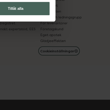
edelsutbyte
Hållbarhet
Tillåt alla
in gammal medicin
Samarbeten
med läkemedel
Ägare och ledningsgrupp
registret
För leverantörer
oniskt expertstöd, EES
Företagskund
Eget apotek
Glädjeeffekten
Cookieinställningar