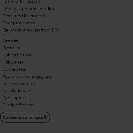
Läkemedelsutbyte
Lämna in gammal medicin
Resa med läkemedel
Receptregistret
Elektroniskt expertstöd, EES
Om oss
Pressrum
Jobba hos oss
Hållbarhet
Samarbeten
Ägare och ledningsgrupp
För leverantörer
Företagskund
Eget apotek
Glädjeeffekten
Cookieinställningar