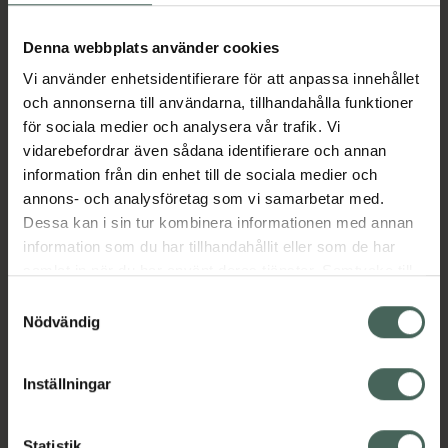
Aktuella erbjudanden
Denna webbplats använder cookies
Vi använder enhetsidentifierare för att anpassa innehållet
Beskrivning
Dölj
och annonserna till användarna, tillhandahålla funktioner
för sociala medier och analysera vår trafik. Vi
vidarebefordrar även sådana identifierare och annan
Läs alltid bipacksedeln innan
information från din enhet till de sociala medier och
användning.
annons- och analysföretag som vi samarbetar med.
EAN:
04251595202997
Dessa kan i sin tur kombinera informationen med annan
information som du har tillhandahållit eller som de har
samlat in när du har använt deras tjänster. Samtycke till
Bipacksedel från FASS
Visa
cookies är frivilligt och du kan när som helst ändra eller
Samtyckesval
återkalla ditt samtycke via webbplatsens
Nödvändig
cookieinställningar. Ett återkallat samtycke påverkar inte
lagligheten av behandling som skett innan återkallelsen.
Inställningar
Kronans Apotek finns här för dig. Du hittar oss från Skåne i
Statistik