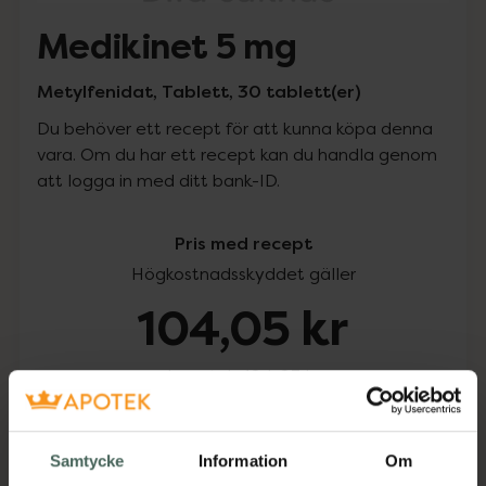
Medikinet 5 mg
Metylfenidat, Tablett, 30 tablett(er)
Du behöver ett recept för att kunna köpa denna
vara. Om du har ett recept kan du handla genom
att logga in med ditt bank-ID.
Pris med recept
Högkostnadsskyddet gäller
104,05 kr
I apotek:
104,05 kr
Köp via ditt recept
Samtycke
Information
Om