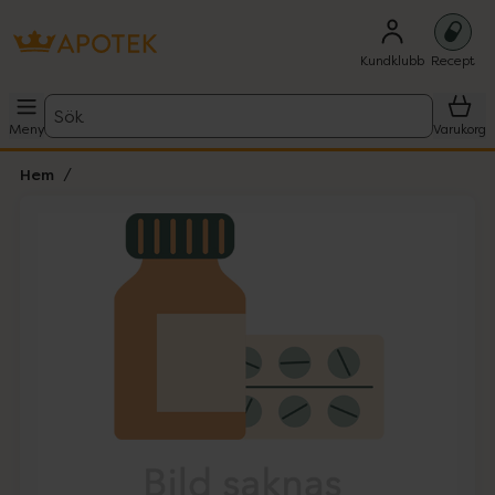
Kundklubb
Recept
Sök
Meny
Varukorg
Hem
Hoppa över Lista
Lista: . Innehåller 1 objekt.