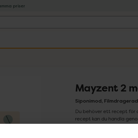
amma priser
Mayzent 2 m
Siponimod, Filmdragerad 
Du behöver ett recept för 
recept kan du handla genom
Pr