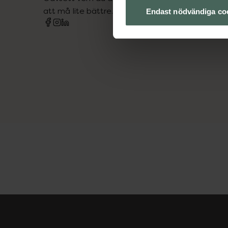
att må lite bättre. Välkommen att prata med os
Endast nödvändiga co