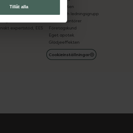
in gammal medicin
Samarbeten
Tillåt alla
med läkemedel
Ägare och ledningsgrupp
registret
För leverantörer
oniskt expertstöd, EES
Företagskund
Eget apotek
Glädjeeffekten
Cookieinställningar