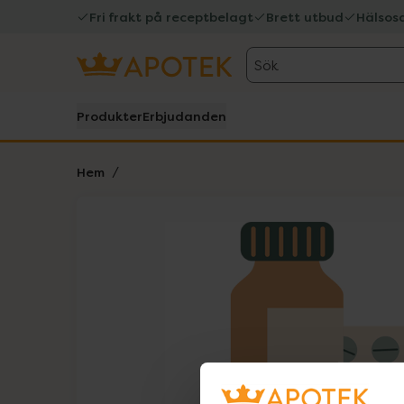
Fri frakt på receptbelagt
Brett utbud
Hälsos
Sök
Produkter
Erbjudanden
Hem
Hoppa över Lista
Lista: . Innehåller 1 objekt.