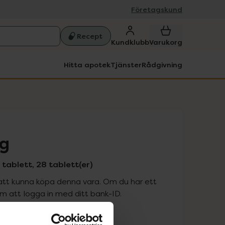
Företagskund
Recept
Kundklubb
Varukorg
Hitta apotek
Tjänster
Rådgivning
g
tablett, 28 tablett(er)
att kunna köpa denna vara. Om du har ett
 att logga in med ditt bank-ID.
is med recept