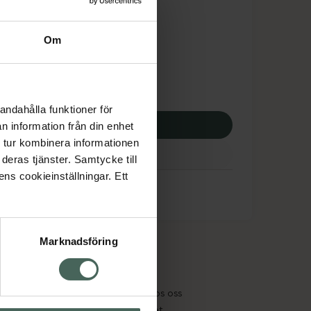
dsskyddet gäller inte
4,93 kr
Om
otek:
12744,93 kr
andahålla funktioner för
p via ditt recept
n information från din enhet
 tur kombinera informationen
deras tjänster. Samtycke till
ens cookieinställningar. Ett
Marknadsföring
cept och läkemedel
Om oss
kter
Pressrum
tnadsskyddet
Jobba hos oss
edelsutbyte
Hållbarhet