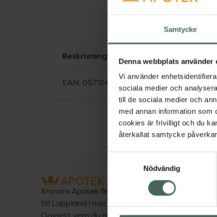
Samtycke
Beskrivning
Denna webbplats använder 
Vi använder enhetsidentifierar
EAN:
05712440023642
sociala medier och analysera 
till de sociala medier och a
med annan information som du 
cookies är frivilligt och du k
återkallat samtycke påverkar 
Samtyckesval
Nödvändig
Kronans Apotek finns här för dig. Du hittar oss fr
till Lappland i norr, och online i mobilen och på d
Oavsett vem du är så är det vårt uppdrag att hjä