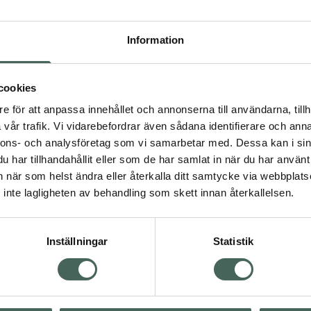
Högkostna
1274
Information
Dölj
cookies
I ap
e för att anpassa innehållet och annonserna till användarna, tillh
Kö
vår trafik. Vi vidarebefordrar även sådana identifierare och anna
nnons- och analysföretag som vi samarbetar med. Dessa kan i sin
har tillhandahållit eller som de har samlat in när du har använt 
an när som helst ändra eller återkalla ditt samtycke via webbplats
Aktuella erbjudanden
inte lagligheten av behandling som skett innan återkallelsen.
Inställningar
Statistik
Kundservice
Om re
ån Skåne i syd
Kontakta oss
Fullma
atorn.
Vanliga frågor
Högkos
lpa just dig
Hitta apotek
Läkem