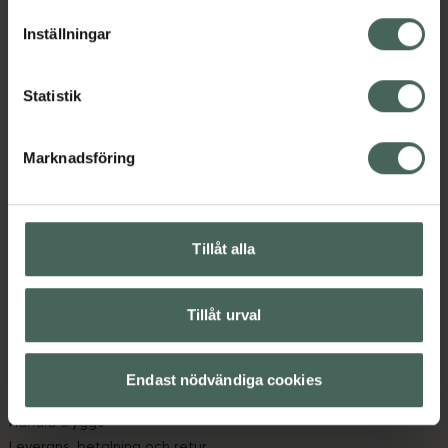
lagligheten av behandling som skett innan återkallelsen.
Inställningar
Statistik
Marknadsföring
Kronans Apotek finns här för dig. Du hittar oss från Skåne i
syd till Lappland i norr, och online i mobilen och på
datorn. Oavsett vem du är så är det vårt uppdrag att
hjälpa just dig att må lite bättre. Välkommen att prata
Tillåt alla
med oss.
Tillåt urval
Kundservice
Kontakta oss
Vanliga frågor
Endast nödvändiga cookies
Hitta apotek
Handla tryggt
Leverans, betalning och retur