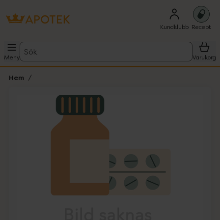
Kundklubb
Recept
Sök
Meny
Varukorg
Hem
Hoppa över Lista
Lista: . Innehåller 1 objekt.