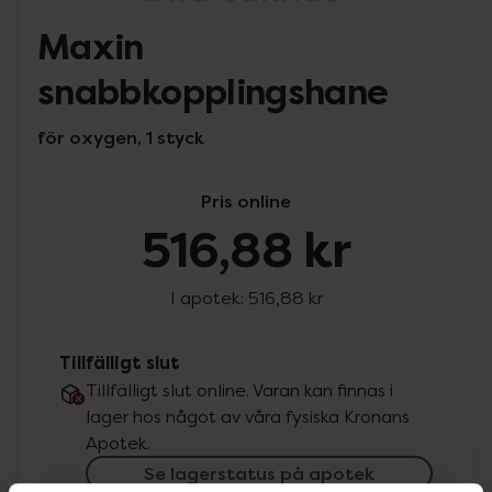
Maxin
snabbkopplingshane
för oxygen, 1 styck
Pris online
516,88 kr
I apotek:
516,88 kr
Tillfälligt slut
Tillfälligt slut online. Varan kan finnas i
lager hos något av våra fysiska Kronans
Apotek.
Se lagerstatus på apotek