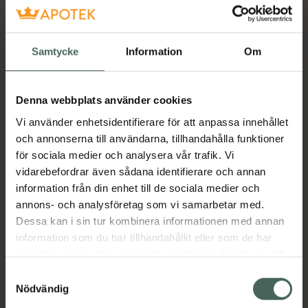
Få mejl när varan finns i lager online
Samtycke
Information
Om
Din e-postadress
Denna webbplats använder cookies
villkoren
Jag accepterar
Vi använder enhetsidentifierare för att anpassa innehållet
Spara
och annonserna till användarna, tillhandahålla funktioner
för sociala medier och analysera vår trafik. Vi
vidarebefordrar även sådana identifierare och annan
Aktuella erbjudanden
information från din enhet till de sociala medier och
annons- och analysföretag som vi samarbetar med.
Beskrivning
Dölj
Dessa kan i sin tur kombinera informationen med annan
information som du har tillhandahållit eller som de har
Jämförpris
516,88 kr
/
st
samlat in när du har använt deras tjänster. Samtycke till
cookies är frivilligt och du kan när som helst ändra eller
Samtyckesval
EAN:
07331342031906
återkalla ditt samtycke via webbplatsens
Nödvändig
Kategorier:
cookieinställningar. Ett återkallat samtycke påverkar inte