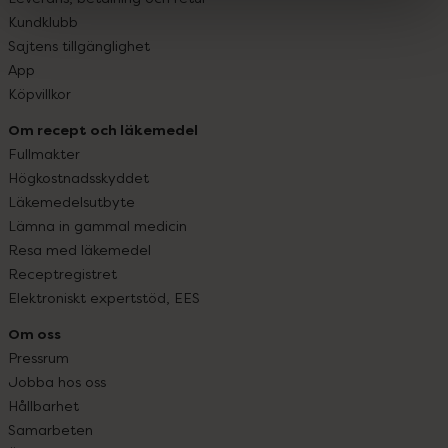
Kundklubb
Sajtens tillgänglighet
App
Köpvillkor
Om recept och läkemedel
Fullmakter
Högkostnadsskyddet
Läkemedelsutbyte
Lämna in gammal medicin
Resa med läkemedel
Receptregistret
Elektroniskt expertstöd, EES
Om oss
Pressrum
Jobba hos oss
Hållbarhet
Samarbeten