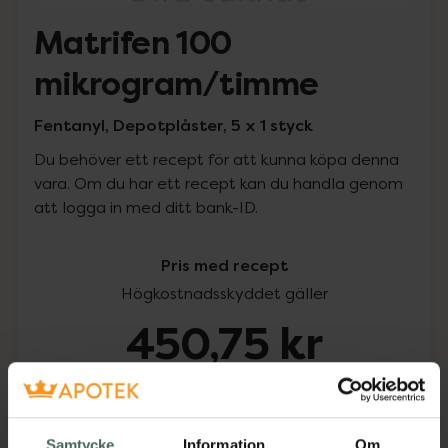
Matrifen 100
mikrogram/timme
Fentanyl, Depotplåster, 5 x 1 styck
Du behöver ett recept för att kunna köpa denna
vara. Om du har ett recept kan du handla genom
att logga in med ditt bank-ID.
Pris med recept
Högkostnadsskyddet gäller
450,75 kr
I apotek:
450,75 kr
Köp via ditt recept
Samtycke
Information
Om