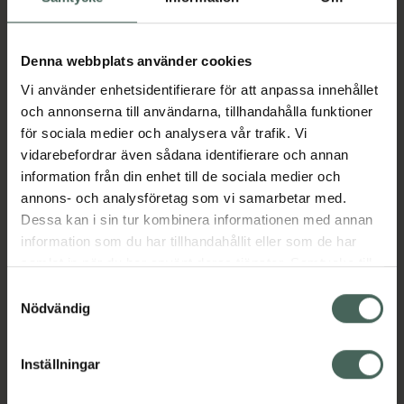
Aktuella erbjudanden
Denna webbplats använder cookies
Vi använder enhetsidentifierare för att anpassa innehållet
Beskrivning
Dölj
och annonserna till användarna, tillhandahålla funktioner
för sociala medier och analysera vår trafik. Vi
vidarebefordrar även sådana identifierare och annan
Läs alltid bipacksedeln innan
information från din enhet till de sociala medier och
användning.
annons- och analysföretag som vi samarbetar med.
Dessa kan i sin tur kombinera informationen med annan
EAN:
07046260241947
information som du har tillhandahållit eller som de har
samlat in när du har använt deras tjänster. Samtycke till
cookies är frivilligt och du kan när som helst ändra eller
Samtyckesval
Bipacksedel från FASS
Visa
återkalla ditt samtycke via webbplatsens
Nödvändig
cookieinställningar. Ett återkallat samtycke påverkar inte
lagligheten av behandling som skett innan återkallelsen.
Inställningar