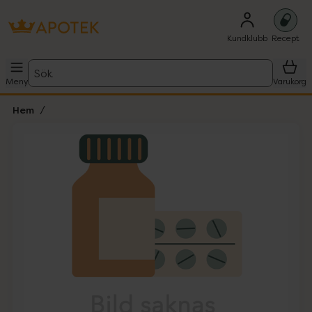
Kundklubb
Recept
Sök
Meny
Varukorg
Hem
Hoppa över Lista
Lista: . Innehåller 1 objekt.