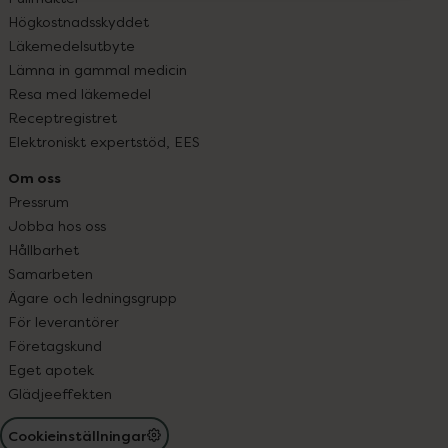
Högkostnadsskyddet
Läkemedelsutbyte
Lämna in gammal medicin
Resa med läkemedel
Receptregistret
Elektroniskt expertstöd, EES
Om oss
Pressrum
Jobba hos oss
Hållbarhet
Samarbeten
Ägare och ledningsgrupp
För leverantörer
Företagskund
Eget apotek
Glädjeeffekten
Cookieinställningar