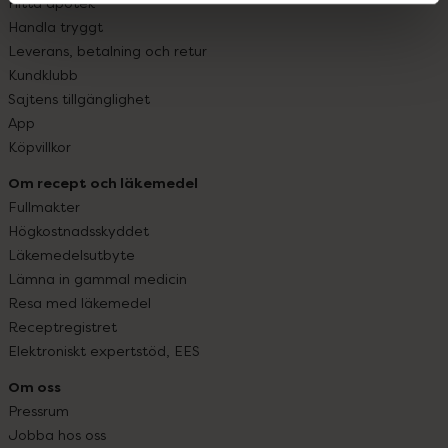
Hitta apotek
Handla tryggt
Leverans, betalning och retur
Kundklubb
Sajtens tillgänglighet
App
Köpvillkor
Om recept och läkemedel
Fullmakter
Högkostnadsskyddet
Läkemedelsutbyte
Lämna in gammal medicin
Resa med läkemedel
Receptregistret
Elektroniskt expertstöd, EES
Om oss
Pressrum
Jobba hos oss