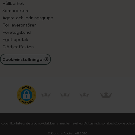
Hållbarhet
Samarbeten
Ägare och ledningsgrupp
För leverantörer
Företagskund
Eget apotek
Glädjeeffekten
Cookieinställningar
Köpvillkor
Integritetspolicy
Klubbens medlemsvillkor
Dataskyddsombud
Cookiepolicy
© Kronans Apotek AB
2026