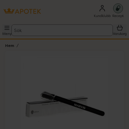
Kundklubb
Recept
Sök
Meny
Varukorg
Hem
Hoppa över Lista
Lista: . Innehåller 1 objekt.