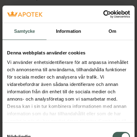
Fler produkter från Utgått
Aktuella erbjudanden
Samtycke
Information
Om
Beskrivning
Dölj
Denna webbplats använder cookies
Enkel stilren tandborste från italienska Marvis.
Vi använder enhetsidentifierare för att anpassa innehållet
Används med fördel tillsammans med Marvis
och annonserna till användarna, tillhandahålla funktioner
lyxiga tandkrämer! Passar i alla badrum!
för sociala medier och analysera vår trafik. Vi
Föredrar du en mjukare borst? Prova Marvis
vidarebefordrar även sådana identifierare och annan
Tandborste - Mjuk Borst istället. Total längd:
information från din enhet till de sociala medier och
16 cm. Borsthuvudets längd: 3 cm
annons- och analysföretag som vi samarbetar med.
Dessa kan i sin tur kombinera informationen med annan
Jämförpris
2,61 kr
/
g
information som du har tillhandahållit eller som de har
EAN:
08004395110087
samlat in när du har använt deras tjänster. Samtycke till
cookies är frivilligt och du kan när som helst ändra eller
Kategorier:
Samtyckesval
återkalla ditt samtycke via webbplatsens
Nödvändig