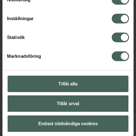
cookieinställningar. Ett återkallat samtycke påverkar inte
lagligheten av behandling som skett innan återkallelsen.
Omdömen
Visa
Inställningar
Statistik
Marknadsföring
Kronans Apotek finns här för dig. Du hittar oss från Skåne i
syd till Lappland i norr, och online i mobilen och på
Tillåt alla
datorn. Oavsett vem du är så är det vårt uppdrag att
hjälpa just dig att må lite bättre. Välkommen att prata
med oss.
Tillåt urval
Kundservice
Kontakta oss
Endast nödvändiga cookies
Vanliga frågor