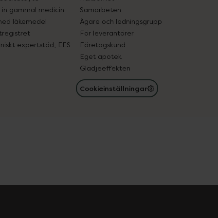
in gammal medicin
Samarbeten
med läkemedel
Ägare och ledningsgrupp
registret
För leverantörer
oniskt expertstöd, EES
Företagskund
Eget apotek
Glädjeeffekten
Cookieinställningar