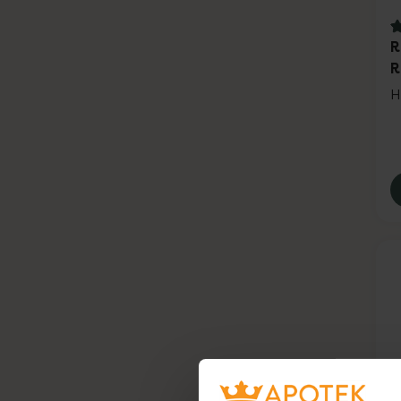
3
R
R
H