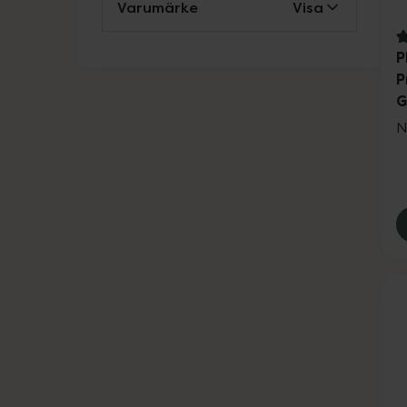
Varumärke
Visa
4
P
P
G
N