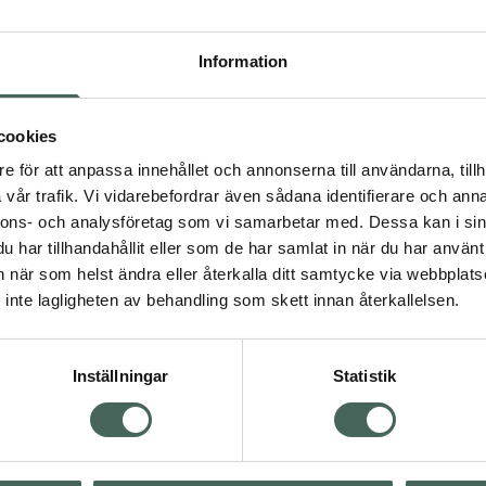
 av 5 i omdöme
emington X4 Power-X
G4 Multitrimmer
eries Hårklippare
Multitrimmer 1 st
Information
årklippare 1 st
Pris online
Pris online
cookies
599 kr
515 kr
e för att anpassa innehållet och annonserna till användarna, tillh
Remington X4 Power-X Series Hårklippar
Remin
Köp
Köp
vår trafik. Vi vidarebefordrar även sådana identifierare och anna
nnons- och analysföretag som vi samarbetar med. Dessa kan i sin
har tillhandahållit eller som de har samlat in när du har använt 
an när som helst ändra eller återkalla ditt samtycke via webbplats
inte lagligheten av behandling som skett innan återkallelsen.
Inställningar
Statistik
BH Nordica Attraxion
4 av 5 i omdöme
Remington Style Ser
lassic