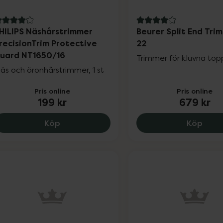
 av 5 i omdöme
4 av 5 i omdöme
HILIPS Näshårstrimmer
Beurer Split End Tri
recisionTrim Protective
22
uard NT1650/16
Trimmer för kluvna top
äs och öronhårstrimmer, 1 st
Pris online
Pris online
199 kr
679 kr
PHILIPS Näshårstrimmer PrecisionTrim Pr
Beure
Köp
Köp