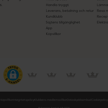
s.
Handla tryggt
Lämna 
Leverans, betalning och retur
Resa 
Kundklubb
Recept
Sajtens tillgänglighet
Elektr
App
Köpvillkor
Köpvillkor
Integritetspolicy
Klubbens medlemsvillkor
Dataskyddsombud
Cookiepolicy
© Kronans Apotek AB
2026