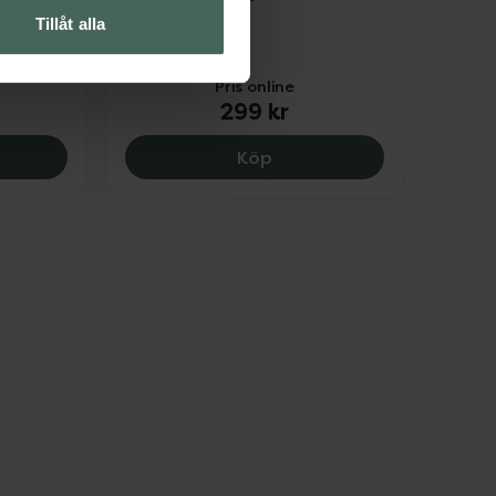
Tillåt alla
Pris online
299 kr
Remington Style Series B4 Skäggtrimmer, 359 kr.
Remington Travel Kit, 299
Köp