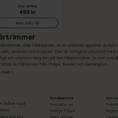
Pris online
499 kr
Mer info
årtrimmer
hårtrimmer, eller hårklippare, är en elektrisk apparat du kan
udet, ansiktet och kroppen. Den är vanligtvis utrustad med 
ligt att anpassa längden på det klippta håret. Du kan ock
 hittar du hårtrimrar från Philips, Beurer och Remington.
s mer
Kundservice
Om re
ån Skåne i syd
Kontakta oss
Fullma
atorn.
Vanliga frågor
Högkos
lpa just dig
Hitta apotek
Läkem