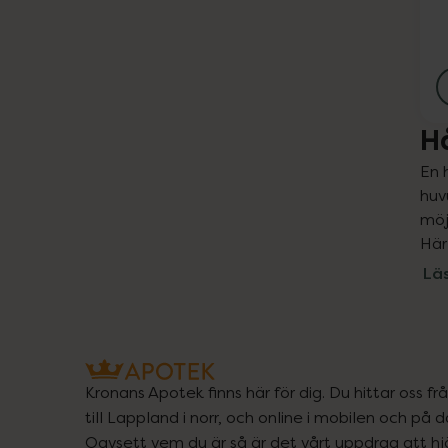
H
En 
huv
möj
Här
Lä
Kronans Apotek finns här för dig. Du hittar oss fr
till Lappland i norr, och online i mobilen och på d
Oavsett vem du är så är det vårt uppdrag att hjä