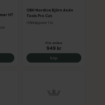
OBH Nordica Björn Axén
mmer HT
Tools Pro Cut
Hårklippare 1 st
par
Pris online
949 kr
otective Guard NT1650/16, 199 kr.
r Split End Trimmer HT 22, 679 kr.
OBH Nordica Björn Axén T
Köp