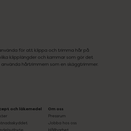
 använda för att klippa och trimma hår på 
olika klipplängder och kammar som gör det 
så använda hårtrimmern som en skäggtrimmer. 
cept och läkemedel
Om oss
kter
Pressrum
tnadsskyddet
Jobba hos oss
edelsutbyte
Hållbarhet