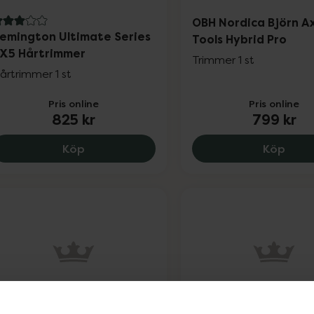
OBH Nordica Björn A
 av 5 i omdöme
emington Ultimate Series
Tools Hybrid Pro
X5 Hårtrimmer
Trimmer 1 st
årtrimmer 1 st
Pris online
Pris online
825 kr
799 kr
Remington Ultimate Series RX5 Hårtrimme
OBH N
Köp
Köp
Remington Graphite 