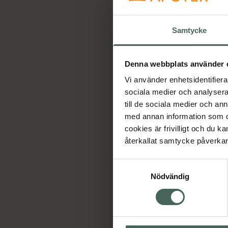
5
R
S
Samtycke
H
Denna webbplats använder 
Vi använder enhetsidentifierar
sociala medier och analysera 
till de sociala medier och a
med annan information som du 
cookies är frivilligt och du k
återkallat samtycke påverkar 
Samtyckesval
Nödvändig
O
C