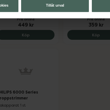
Skäggtrimmer
år- & skäggtrimmer 1 st
okies
Tillåt urval
Skäggtimmer 1 st
Pris online
Pris online
449 kr
359 kr
OBH Nordica Attraxion Classic, 449 kr.
Köp
Köp
HILIPS 6000 Series
roppstrimmer
akapparat 1 st