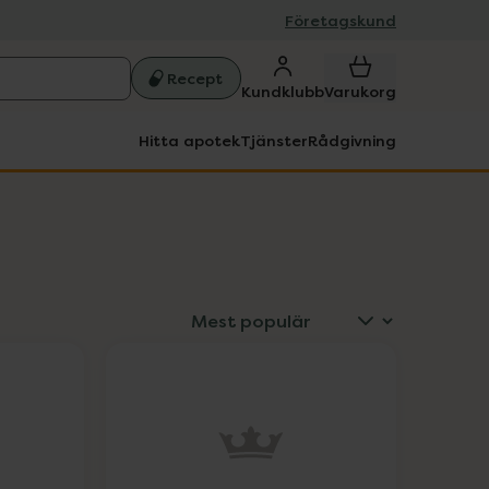
Företagskund
Recept
Kundklubb
Varukorg
Hitta apotek
Tjänster
Rådgivning