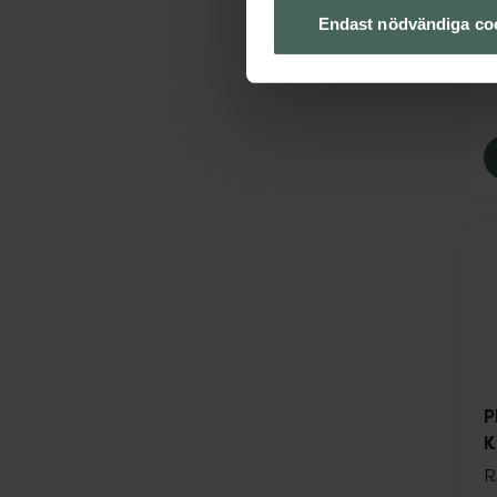
H
Endast nödvändiga co
P
K
R