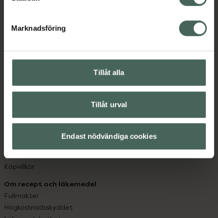
datorn. Oavsett vem du är så är det vårt uppdrag att
hjälpa just dig att må lite bättre. Välkommen att prata
Marknadsföring
med oss.
Kundservice
Tillåt alla
Kontakta oss
Vanliga frågor
Hitta apotek
Tillåt urval
Handla tryggt
Leverans, betalning och retur
Kundklubb
Endast nödvändiga cookies
Sajtens tillgänglighet
App
Köpvillkor
Om recept och läkemedel
Fullmakter
Högkostnadsskyddet