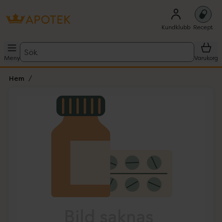
Kundklubb
Recept
Sök
Meny
Varukorg
Hem
Hoppa över Lista
Lista: . Innehåller 1 objekt.