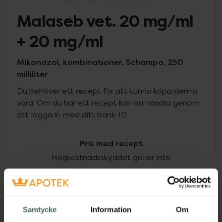
Malaseb vet. 20 mg/ml
+ 20 mg/ml
Mikonazol, kombinationer, Schampo, 250
milliliter
Du behöver ett recept för att kunna köpa denna
vara. Om du har ett recept kan du handla genom
att logga in med ditt bank-ID.
Pris med recept
Högkostnadsskyddet gäller inte
310,88 kr
I apotek:
310,88 kr
Samtycke
Information
Om