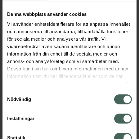
Köp via ditt recept
Denna webbplats använder cookies
Vi använder enhetsidentifierare för att anpassa innehållet
Aktuella erbjudanden
och annonserna till användarna, tillhandahålla funktioner
för sociala medier och analysera vår trafik. Vi
Beskrivning
Dölj
vidarebefordrar även sådana identifierare och annan
information från din enhet till de sociala medier och
annons- och analysföretag som vi samarbetar med.
Läs alltid bipacksedeln innan
Dessa kan i sin tur kombinera informationen med annan
användning.
information som du har tillhandahållit eller som de har
samlat in när du har använt deras tjänster. Samtycke till
EAN:
07046260420144
cookies är frivilligt och du kan när som helst ändra eller
Samtyckesval
återkalla ditt samtycke via webbplatsens
Nödvändig
cookieinställningar. Ett återkallat samtycke påverkar inte
lagligheten av behandling som skett innan återkallelsen.
Inställningar
Kronans Apotek finns här för dig. Du hittar oss från Skåne i
Statistik
syd till Lappland i norr, och online i mobilen och på