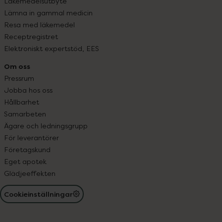
Läkemedelsutbyte
Lämna in gammal medicin
Resa med läkemedel
Receptregistret
Elektroniskt expertstöd, EES
Om oss
Pressrum
Jobba hos oss
Hållbarhet
Samarbeten
Ägare och ledningsgrupp
För leverantörer
Företagskund
Eget apotek
Glädjeeffekten
Cookieinställningar