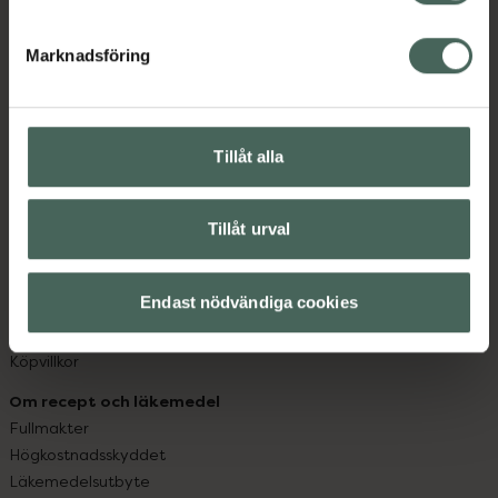
datorn. Oavsett vem du är så är det vårt uppdrag att
hjälpa just dig att må lite bättre. Välkommen att prata
Marknadsföring
med oss.
Kundservice
Kontakta oss
Tillåt alla
Vanliga frågor
Hitta apotek
Handla tryggt
Tillåt urval
Leverans, betalning och retur
Kundklubb
Endast nödvändiga cookies
Sajtens tillgänglighet
App
Köpvillkor
Om recept och läkemedel
Fullmakter
Högkostnadsskyddet
Läkemedelsutbyte