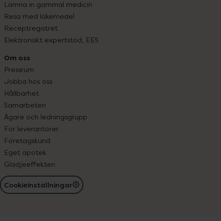
Lämna in gammal medicin
Resa med läkemedel
Receptregistret
Elektroniskt expertstöd, EES
Om oss
Pressrum
Jobba hos oss
Hållbarhet
Samarbeten
Ägare och ledningsgrupp
För leverantörer
Företagskund
Eget apotek
Glädjeeffekten
Cookieinställningar