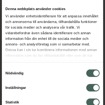
Denna webbplats använder cookies
Aktuella erbjudanden
Vi använder enhetsidentifierare för att anpassa innehållet
och annonserna till användarna, tillhandahålla funktioner
för sociala medier och analysera vår trafik. Vi
Beskrivning
Dölj
vidarebefordrar även sådana identifierare och annan
information från din enhet till de sociala medier och
annons- och analysföretag som vi samarbetar med.
Läs alltid bipacksedeln innan
Dessa kan i sin tur kombinera informationen med annan
användning.
information som du har tillhandahållit eller som de har
EAN:
05031676000556
samlat in när du har använt deras tjänster. Samtycke till
cookies är frivilligt och du kan när som helst ändra eller
Samtyckesval
återkalla ditt samtycke via webbplatsens
Nödvändig
cookieinställningar. Ett återkallat samtycke påverkar inte
lagligheten av behandling som skett innan återkallelsen.
Inställningar
Kronans Apotek finns här för dig. Du hittar oss från Skåne i
syd till Lappland i norr, och online i mobilen och på
Statistik