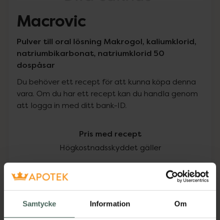
Macrovic
Pulver till oral lösning Makrogol, kaliumklorid,
natriumbikarbonat, natriumklorid 50
dospåsar
Du behöver ett recept för att kunna köpa denna
vara. Om du har ett recept kan du handla genom
att logga in med ditt bank-ID.
Pris med recept
Högkostnadsskyddet gäller
177,28 kr
I apotek:
177,28 kr
Samtycke
Information
Om
Köp via ditt recept