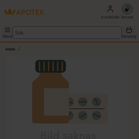
Kundklubb
Recept
Sök
Meny
Varukorg
Hem
Hoppa över Lista
Lista: . Innehåller 1 objekt.