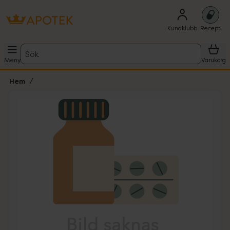
Kundklubb
Recept
Sök
Meny
Varukorg
Hem
Hoppa över Lista
Lista: . Innehåller 1 objekt.