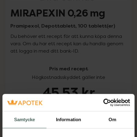
MIRAPEXIN 0,26 mg
Pramipexol, Depottablett, 100 tablett(er)
Du behöver ett recept för att kunna köpa denna
vara. Om du har ett recept kan du handla genom
att logga in med ditt bank-ID.
Pris med recept
Högkostnadsskyddet gäller inte
45,53 kr
I apotek:
45,53 kr
Samtycke
Information
Om
Köp via ditt recept