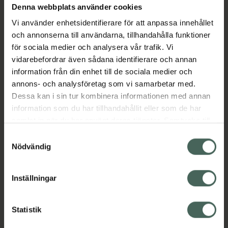
Denna webbplats använder cookies
Aktuella erbjudanden
Vi använder enhetsidentifierare för att anpassa innehållet
och annonserna till användarna, tillhandahålla funktioner
Beskrivning
Dölj
för sociala medier och analysera vår trafik. Vi
vidarebefordrar även sådana identifierare och annan
information från din enhet till de sociala medier och
Läs alltid bipacksedeln innan
annons- och analysföretag som vi samarbetar med.
användning.
Dessa kan i sin tur kombinera informationen med annan
EAN:
07046264696323
information som du har tillhandahållit eller som de har
samlat in när du har använt deras tjänster. Samtycke till
cookies är frivilligt och du kan när som helst ändra eller
Samtyckesval
återkalla ditt samtycke via webbplatsens
Nödvändig
cookieinställningar. Ett återkallat samtycke påverkar inte
lagligheten av behandling som skett innan återkallelsen.
Inställningar
Kronans Apotek finns här för dig. Du hittar oss från Skåne i
syd till Lappland i norr, och online i mobilen och på
datorn. Oavsett vem du är så är det vårt uppdrag att
Statistik
hjälpa just dig att må lite bättre. Välkommen att prata