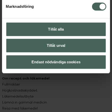
med oss.
Marknadsföring
Kundservice
Kontakta oss
Vanliga frågor
Tillåt alla
Hitta apotek
Handla tryggt
Leverans, betalning och retur
Tillåt urval
Kundklubb
Sajtens tillgänglighet
Endast nödvändiga cookies
App
Köpvillkor
Om recept och läkemedel
Fullmakter
Högkostnadsskyddet
Läkemedelsutbyte
Lämna in gammal medicin
Resa med läkemedel