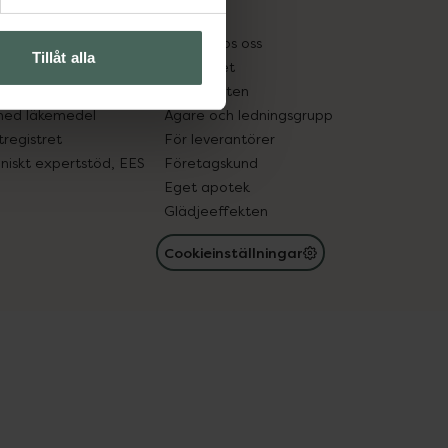
kter
Pressrum
tnadsskyddet
Jobba hos oss
Tillåt alla
edelsutbyte
Hållbarhet
in gammal medicin
Samarbeten
med läkemedel
Ägare och ledningsgrupp
registret
För leverantörer
oniskt expertstöd, EES
Företagskund
Eget apotek
Glädjeeffekten
Cookieinställningar