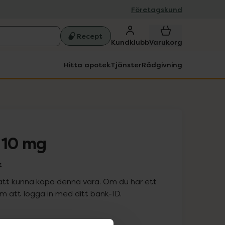
Företagskund
Recept
Kundklubb
Varukorg
Hitta apotek
Tjänster
Rådgivning
10 mg
k
att kunna köpa denna vara. Om du har ett
 att logga in med ditt bank-ID.
is med recept