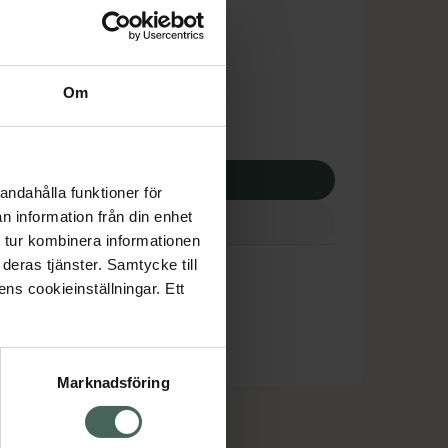
tnadsskyddet gäller
129 kr
Om
apotek:
139129 kr
p via ditt recept
andahålla funktioner för
n information från din enhet
 tur kombinera informationen
deras tjänster. Samtycke till
ens cookieinställningar. Ett
Marknadsföring
cept och läkemedel
Om oss