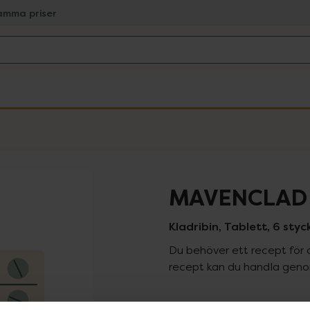
amma priser
MAVENCLAD 
Kladribin, Tablett, 6 styc
Du behöver ett recept för 
recept kan du handla genom
Pr