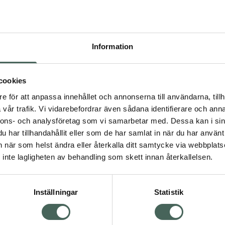
Högkos
139
Information
Dölj
I 
cookies
Kö
dning.
e för att anpassa innehållet och annonserna till användarna, tillh
vår trafik. Vi vidarebefordrar även sådana identifierare och anna
nnons- och analysföretag som vi samarbetar med. Dessa kan i sin
Aktuella erbjudanden
har tillhandahållit eller som de har samlat in när du har använt 
an när som helst ändra eller återkalla ditt samtycke via webbplats
Visa
inte lagligheten av behandling som skett innan återkallelsen.
Inställningar
Statistik
Kundservice
Om re