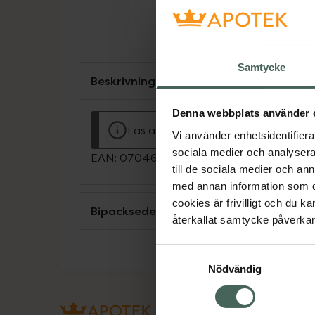
Samtycke
Beskrivning
Denna webbplats använder 
Läs alltid bipacksedeln innan använ
Vi använder enhetsidentifierar
sociala medier och analysera 
EAN:
07046265751717
till de sociala medier och a
med annan information som du 
cookies är frivilligt och du k
Bipacksedel från FASS
återkallat samtycke påverkar 
Samtyckesval
Nödvändig