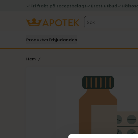
Fri frakt på receptbelagt
Brett utbud
Hälsos
Sök
Produkter
Erbjudanden
Hem
Hoppa över Lista
Lista: . Innehåller 1 objekt.