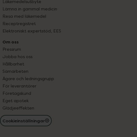
Läkemedelsutbyte
Lämna in gammal medicin
Resa med läkemedel
Receptregistret
Elektroniskt expertstöd, EES
Om oss
Pressrum
Jobba hos oss
Hållbarhet
Samarbeten
Ägare och ledningsgrupp
För leverantörer
Företagskund
Eget apotek
Glädjeeffekten
Cookieinställningar