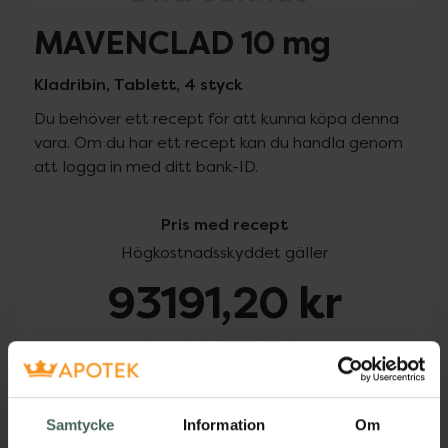
MAVENCLAD 10 mg
Kladribin, Tablett, 4 styck
Du behöver ett recept för att kunna köpa denna
vara. Om du har ett recept kan du handla genom
att logga in med ditt bank-ID.
Pris med recept
Högkostnadsskyddet gäller
93191,20 kr
I apotek:
93191,20 kr
Köp via ditt recept
Samtycke
Information
Om