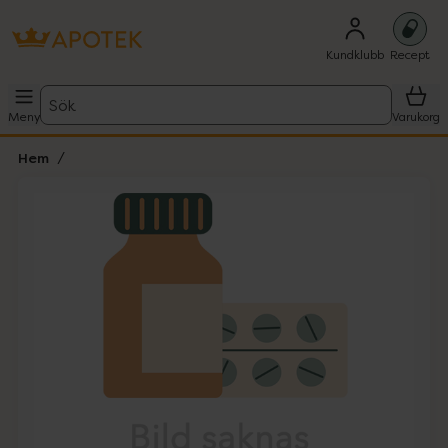
Kundklubb
Recept
Sök
Meny
Varukorg
Hem
Hoppa över Lista
Lista: . Innehåller 1 objekt.