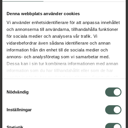
Aktuella erbjudanden
Denna webbplats använder cookies
Vi använder enhetsidentifierare för att anpassa innehållet
Beskrivning
Dölj
och annonserna till användarna, tillhandahålla funktioner
för sociala medier och analysera vår trafik. Vi
vidarebefordrar även sådana identifierare och annan
Läs alltid bipacksedeln innan
information från din enhet till de sociala medier och
användning.
annons- och analysföretag som vi samarbetar med.
EAN:
04054839257094
Dessa kan i sin tur kombinera informationen med annan
information som du har tillhandahållit eller som de har
samlat in när du har använt deras tjänster. Samtycke till
Bipacksedel från FASS
Visa
cookies är frivilligt och du kan när som helst ändra eller
Samtyckesval
återkalla ditt samtycke via webbplatsens
Nödvändig
cookieinställningar. Ett återkallat samtycke påverkar inte
lagligheten av behandling som skett innan återkallelsen.
Inställningar
Kronans Apotek finns här för dig. Du hittar oss från Skåne i
Statistik