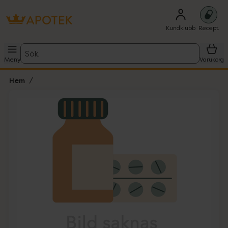
Kundklubb
Recept
Sök
Meny
Varukorg
Hem
Hoppa över Lista
Lista: . Innehåller 1 objekt.