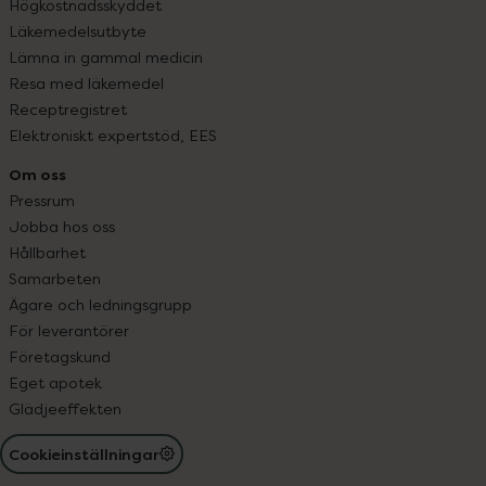
Högkostnadsskyddet
Läkemedelsutbyte
Lämna in gammal medicin
Resa med läkemedel
Receptregistret
Elektroniskt expertstöd, EES
Om oss
Pressrum
Jobba hos oss
Hållbarhet
Samarbeten
Ägare och ledningsgrupp
För leverantörer
Företagskund
Eget apotek
Glädjeeffekten
Cookieinställningar