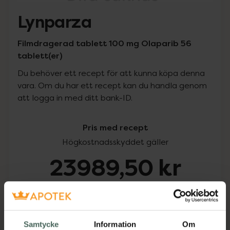
Lynparza
Filmdragerad tablett 100 mg Olaparib 56
tablett(er)
Du behöver ett recept för att kunna köpa denna
vara. Om du har ett recept kan du handla genom
att logga in med ditt bank-ID.
Pris med recept
Högkostnadsskyddet gäller
23989,50 kr
I apotek:
23989,50 kr
Köp via ditt recept
Samtycke
Information
Om