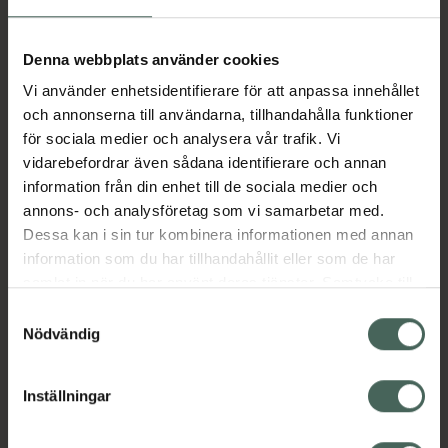
Aktuella erbjudanden
Denna webbplats använder cookies
Vi använder enhetsidentifierare för att anpassa innehållet
Beskrivning
Dölj
och annonserna till användarna, tillhandahålla funktioner
för sociala medier och analysera vår trafik. Vi
vidarebefordrar även sådana identifierare och annan
Läs alltid bipacksedeln innan
information från din enhet till de sociala medier och
användning.
annons- och analysföretag som vi samarbetar med.
Dessa kan i sin tur kombinera informationen med annan
EAN:
05000456029681
information som du har tillhandahållit eller som de har
samlat in när du har använt deras tjänster. Samtycke till
cookies är frivilligt och du kan när som helst ändra eller
Bipacksedel från FASS
Visa
Samtyckesval
återkalla ditt samtycke via webbplatsens
Nödvändig
cookieinställningar. Ett återkallat samtycke påverkar inte
lagligheten av behandling som skett innan återkallelsen.
Inställningar