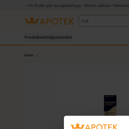
Fri frakt på receptbelagt
Brett utbud
Hälsos
Sök
Produkter
Erbjudanden
Hem
Hoppa över Lista
Lista: . Innehåller 1 objekt.