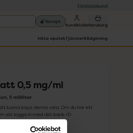
Företagskund
Recept
Kundklubb
Varukorg
Hitta apotek
Tjänster
Rådgivning
katt 0,5 mg/ml
, 5 milliliter
att kunna köpa denna vara. Om du har ett
 att logga in med ditt bank-ID.
is med recept