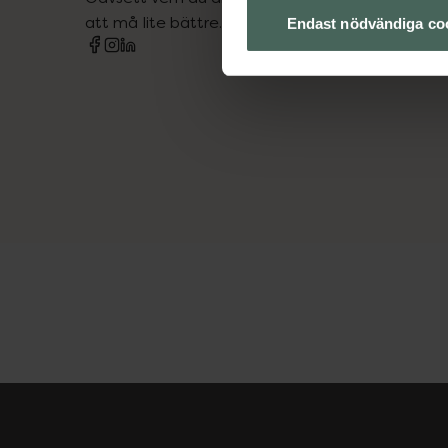
att må lite bättre. Välkommen att prata med os
Endast nödvändiga co