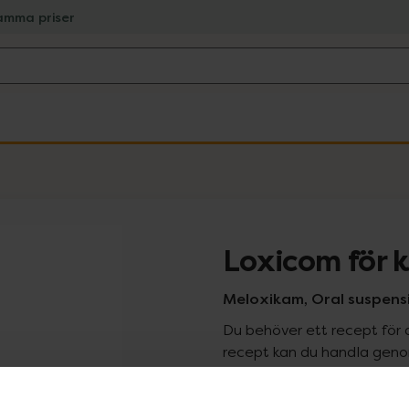
amma priser
Loxicom för 
Meloxikam, Oral suspension
Du behöver ett recept för 
recept kan du handla genom
Pr