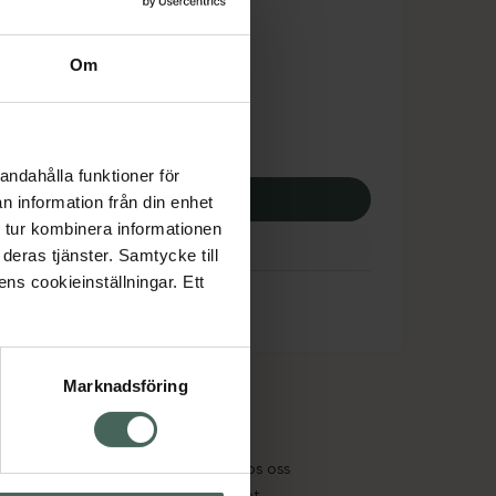
dsskyddet gäller inte
9 kr
Om
 apotek:
99 kr
andahålla funktioner för
p via ditt recept
n information från din enhet
 tur kombinera informationen
deras tjänster. Samtycke till
ens cookieinställningar. Ett
Marknadsföring
cept och läkemedel
Om oss
kter
Pressrum
tnadsskyddet
Jobba hos oss
edelsutbyte
Hållbarhet