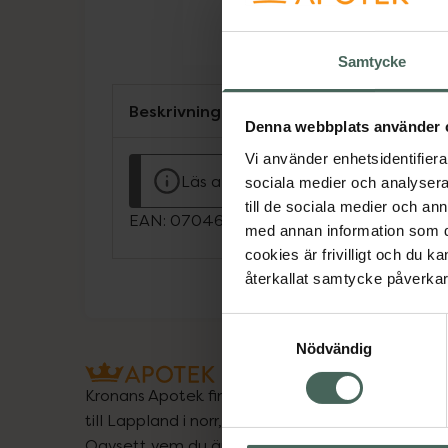
Samtycke
Beskrivning
Denna webbplats använder 
Vi använder enhetsidentifierar
Läs alltid bipacksedeln innan använ
sociala medier och analysera 
till de sociala medier och a
EAN:
07046263800943
med annan information som du 
cookies är frivilligt och du k
återkallat samtycke påverkar 
Samtyckesval
Nödvändig
Kronans Apotek finns här för dig. Du hittar oss fr
till Lappland i norr, och online i mobilen och på d
Oavsett vem du är så är det vårt uppdrag att hjä