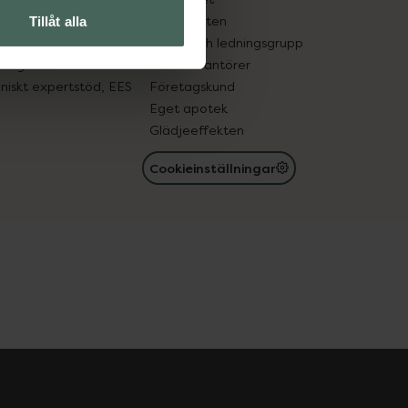
in gammal medicin
Samarbeten
Tillåt alla
med läkemedel
Ägare och ledningsgrupp
registret
För leverantörer
oniskt expertstöd, EES
Företagskund
Eget apotek
Glädjeeffekten
Cookieinställningar