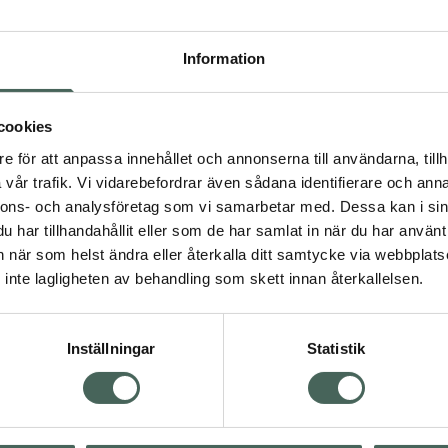
Högkostna
9
Information
Dölj
cookies
I
e för att anpassa innehållet och annonserna till användarna, tillh
Kö
dning.
vår trafik. Vi vidarebefordrar även sådana identifierare och anna
nnons- och analysföretag som vi samarbetar med. Dessa kan i sin
har tillhandahållit eller som de har samlat in när du har använt 
an när som helst ändra eller återkalla ditt samtycke via webbplats
Aktuella erbjudanden
inte lagligheten av behandling som skett innan återkallelsen.
Inställningar
Statistik
Kundservice
Om re
ån Skåne i syd
Kontakta oss
Fullma
atorn.
Vanliga frågor
Högkos
lpa just dig
Hitta apotek
Läkem