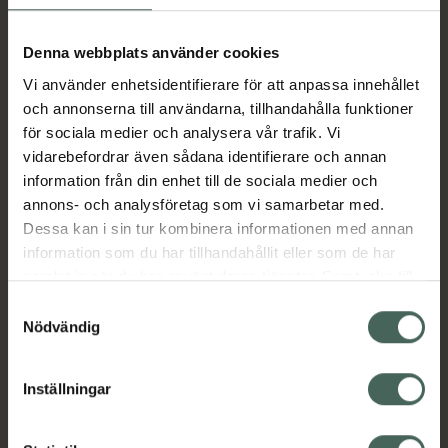
ananas-enzym som lätt exfolierar de yttre
hudlagren och tar bort skadade och döda
Denna webbplats använder cookies
celler. Ökar fuktnivån, elasticiteten och
Vi använder enhetsidentifierare för att anpassa innehållet
främjar en hälsosammare och klarare hy.
och annonserna till användarna, tillhandahålla funktioner
Innehåller E-vitamin som skyddar mot fria
för sociala medier och analysera vår trafik. Vi
radikaler orsakade av föroreningar samt
vidarebefordrar även sådana identifierare och annan
mjukgör och stärker hudens fuktbarriär
information från din enhet till de sociala medier och
Jämförpris
5320 kr
/
l
annons- och analysföretag som vi samarbetar med.
EAN:
07350073863143
Dessa kan i sin tur kombinera informationen med annan
information som du har tillhandahållit eller som de har
Kategorier:
samlat in när du har använt deras tjänster. Samtycke till
Ansiktsolja
Ansiktsrengöring
Ansiktsvård
cookies är frivilligt och du kan när som helst ändra eller
Samtyckesval
Hudvård
Oljerengöring
återkalla ditt samtycke via webbplatsens
Nödvändig
cookieinställningar. Ett återkallat samtycke påverkar inte
lagligheten av behandling som skett innan återkallelsen.
Omdömen
Visa
Inställningar