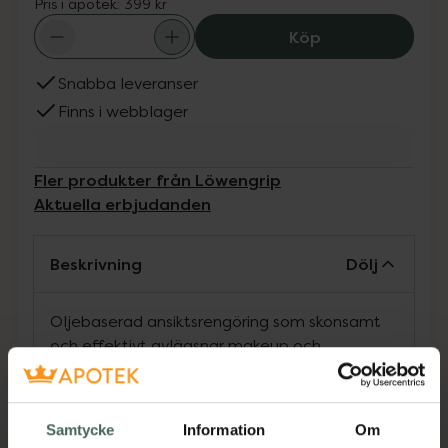
Pris i apotek:
399 kr
Löwengrip Clean
Köp
Snabba leveranser
Finns i webblager
Fler produkter från Löwengrip
Aktuella erbjudanden
Beskrivning
Dölj
Oljebaserad ansiktsrengöring som skonsamt
och effektivt avlägsnar makeup och
orenheter. Vid kontakt med vatten förvandlas
oljan till en mjölkaktig emulsion som skonsamt
rengör huden på djupet och efterlämnar en
Samtycke
Information
Om
mjuk och återfuktad känsla. Formulerad med