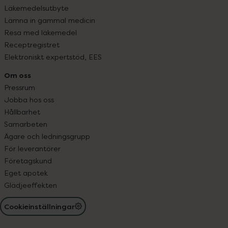
Läkemedelsutbyte
Lämna in gammal medicin
Resa med läkemedel
Receptregistret
Elektroniskt expertstöd, EES
Om oss
Pressrum
Jobba hos oss
Hållbarhet
Samarbeten
Ägare och ledningsgrupp
För leverantörer
Företagskund
Eget apotek
Glädjeeffekten
Cookieinställningar