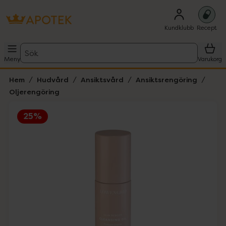
Kundklubb
Recept
Sök
Meny
Varukorg
Hem
Hudvård
Ansiktsvård
Ansiktsrengöring
Oljerengöring
25%
Hoppa över Lista
Lista: . Innehåller 1 objekt.