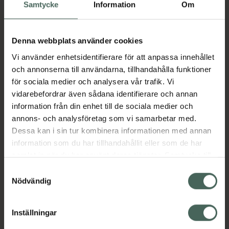
Köp via ditt recept
Samtycke
Information
Om
Denna webbplats använder cookies
Aktuella erbjudanden
Vi använder enhetsidentifierare för att anpassa innehållet
och annonserna till användarna, tillhandahålla funktioner
Beskrivning
Dölj
för sociala medier och analysera vår trafik. Vi
vidarebefordrar även sådana identifierare och annan
information från din enhet till de sociala medier och
Läs alltid bipacksedeln innan
annons- och analysföretag som vi samarbetar med.
användning.
Dessa kan i sin tur kombinera informationen med annan
EAN:
07046261912518
information som du har tillhandahållit eller som de har
samlat in när du har använt deras tjänster. Samtycke till
cookies är frivilligt och du kan när som helst ändra eller
Samtyckesval
återkalla ditt samtycke via webbplatsens
Nödvändig
Bipacksedel från FASS
Visa
cookieinställningar. Ett återkallat samtycke påverkar inte
lagligheten av behandling som skett innan återkallelsen.
Inställningar