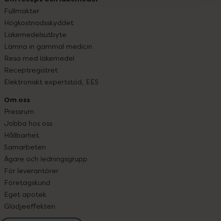
Fullmakter
Högkostnadsskyddet
Läkemedelsutbyte
Lämna in gammal medicin
Resa med läkemedel
Receptregistret
Elektroniskt expertstöd, EES
Om oss
Pressrum
Jobba hos oss
Hållbarhet
Samarbeten
Ägare och ledningsgrupp
För leverantörer
Företagskund
Eget apotek
Glädjeeffekten