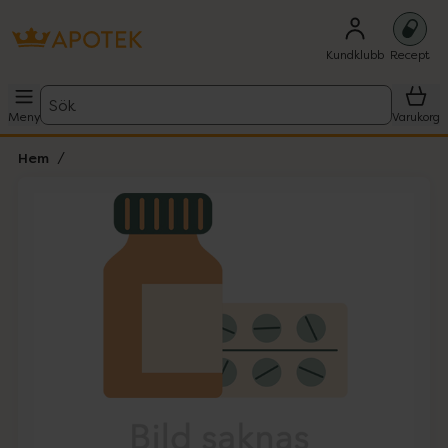
Kundklubb
Recept
Sök
Meny
Varukorg
Hem
Hoppa över Lista
Lista: . Innehåller 1 objekt.