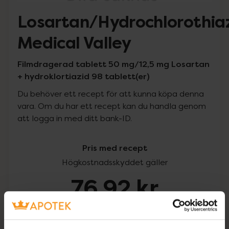
Losartan/Hydrochlorothia
Medical Valley
Filmdragerad tablett 50 mg/12,5 mg Losartan
+ hydroklortiazid 98 tablett(er)
Du behöver ett recept för att kunna köpa denna
vara. Om du har ett recept kan du handla genom
att logga in med ditt bank-ID.
Pris med recept
Högkostnadsskyddet gäller
76,92 kr
I apotek:
76,92 kr