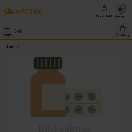
Kundklubb
Recept
Sök
Meny
Varukorg
Hem
Hoppa över Lista
Lista: . Innehåller 1 objekt.