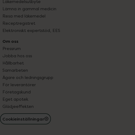
Läkemedelsutbyte
Lämna in gammal medicin
Resa med läkemedel
Receptregistret
Elektroniskt expertstöd, EES
Om oss
Pressrum
Jobba hos oss
Hållbarhet
Samarbeten
Ägare och ledningsgrupp
För leverantörer
Företagskund
Eget apotek
Glädjeeffekten
Cookieinställningar