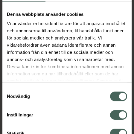
Aktuella erbjudanden
Denna webbplats använder cookies
Vi använder enhetsidentifierare för att anpassa innehållet
Beskrivning
Dölj
och annonserna till användarna, tillhandahålla funktioner
för sociala medier och analysera vår trafik. Vi
vidarebefordrar även sådana identifierare och annan
Läs alltid bipacksedeln innan
information från din enhet till de sociala medier och
användning.
annons- och analysföretag som vi samarbetar med.
EAN:
03838989694159
Dessa kan i sin tur kombinera informationen med annan
information som du har tillhandahållit eller som de har
samlat in när du har använt deras tjänster. Samtycke till
Bipacksedel från FASS
Visa
cookies är frivilligt och du kan när som helst ändra eller
Samtyckesval
återkalla ditt samtycke via webbplatsens
Nödvändig
cookieinställningar. Ett återkallat samtycke påverkar inte
lagligheten av behandling som skett innan återkallelsen.
Inställningar
Kronans Apotek finns här för dig. Du hittar oss från Skåne i
Statistik