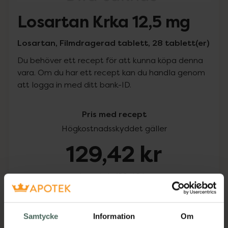
Losartan Krka 12,5 mg
Losartan, Filmdragerad tablett, 28 tablett(er)
Du behöver ett recept för att kunna köpa denna
vara. Om du har ett recept kan du handla genom
att logga in med ditt bank-ID.
Pris med recept
Högkostnadsskyddet gäller
129,42 kr
I apotek:
129,42 kr
Köp via ditt recept
Samtycke
Information
Om