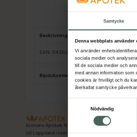
Samtycke
Beskrivning
Denna webbplats använder 
Vi använder enhetsidentifierar
EAN:
04260608750387
sociala medier och analysera 
till de sociala medier och a
med annan information som du 
Bipacksedel från FASS
cookies är frivilligt och du k
återkallat samtycke påverkar 
Samtyckesval
Nödvändig
Kronans Apotek finns här för dig. Du hittar oss fr
till Lappland i norr, och online i mobilen och på d