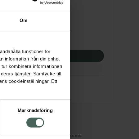
tnadsskyddet gäller
5,15 kr
Om
apotek:
115,15 kr
andahålla funktioner för
p via ditt recept
n information från din enhet
 tur kombinera informationen
deras tjänster. Samtycke till
ens cookieinställningar. Ett
Marknadsföring
cept och läkemedel
Om oss
kter
Pressrum
tnadsskyddet
Jobba hos oss