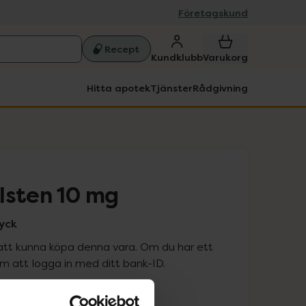
Företagskund
Recept
Kundklubb
Varukorg
Hitta apotek
Tjänster
Rådgivning
lsten 10 mg
tyck
att kunna köpa denna vara. Om du har ett
 att logga in med ditt bank-ID.
is med recept