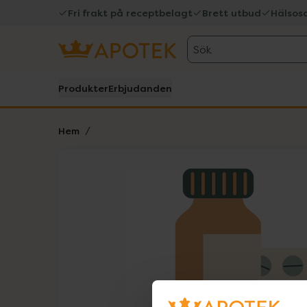
Fri frakt på receptbelagt
Brett utbud
Hälsos
Sök
Produkter
Erbjudanden
Hem
Hoppa över Lista
Lista: . Innehåller 1 objekt.