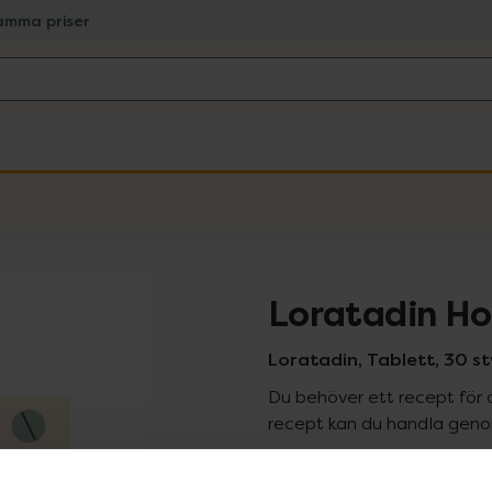
amma priser
Loratadin Ho
Loratadin, Tablett, 30 s
Du behöver ett recept för 
recept kan du handla genom
Pr