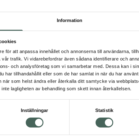
Högkos
11
Information
Dölj
I 
cookies
e för att anpassa innehållet och annonserna till användarna, tillh
Kö
vår trafik. Vi vidarebefordrar även sådana identifierare och anna
nnons- och analysföretag som vi samarbetar med. Dessa kan i sin
har tillhandahållit eller som de har samlat in när du har använt 
Visa
Aktuella erbjudanden
an när som helst ändra eller återkalla ditt samtycke via webbplats
inte lagligheten av behandling som skett innan återkallelsen.
Inställningar
Statistik
Kundservice
Om re
ån Skåne i syd
Kontakta oss
Fullma
atorn.
Vanliga frågor
Högkos