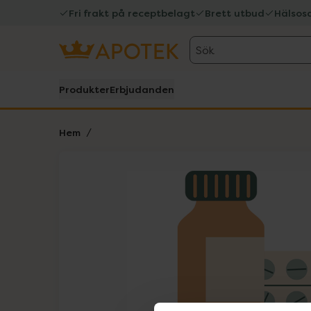
Fri frakt på receptbelagt
Brett utbud
Hälsos
Sök
Produkter
Erbjudanden
Hem
Hoppa över Lista
Lista: . Innehåller 1 objekt.