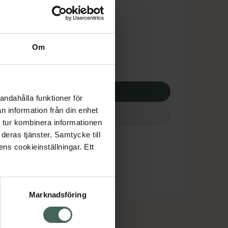
tnadsskyddet gäller
3,13 kr
Om
potek:
8653,13 kr
p via ditt recept
andahålla funktioner för
n information från din enhet
 tur kombinera informationen
deras tjänster. Samtycke till
ens cookieinställningar. Ett
Marknadsföring
cept och läkemedel
Om oss