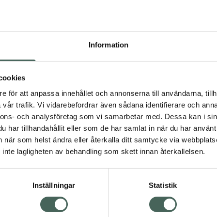
Högkos
865
Information
Dölj
I a
cookies
Kö
dning.
e för att anpassa innehållet och annonserna till användarna, tillh
vår trafik. Vi vidarebefordrar även sådana identifierare och anna
nnons- och analysföretag som vi samarbetar med. Dessa kan i sin
Aktuella erbjudanden
har tillhandahållit eller som de har samlat in när du har använt 
an när som helst ändra eller återkalla ditt samtycke via webbplats
Visa
inte lagligheten av behandling som skett innan återkallelsen.
Inställningar
Statistik
Kundservice
Om re