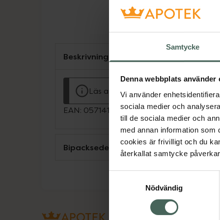
Samtycke
Beskrivning
Denna webbplats använder 
Läs alltid bipacksedeln innan använ
Vi använder enhetsidentifierar
sociala medier och analysera 
EAN:
05714191005250
till de sociala medier och a
med annan information som du 
cookies är frivilligt och du k
Bipacksedel från FASS
återkallat samtycke påverkar 
Samtyckesval
Nödvändig