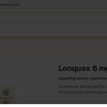
amma priser
Lonquex 6 m
Lipegfilgrastim, Injektion
Du behöver ett recept för 
recept kan du handla genom
Pr