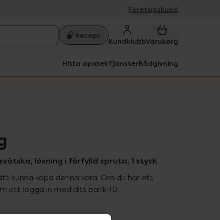
Företagskund
Recept
Kundklubb
Varukorg
Hitta apotek
Tjänster
Rådgivning
g
svätska, lösning i förfylld spruta, 1 styck
att kunna köpa denna vara. Om du har ett
 att logga in med ditt bank-ID.
is med recept