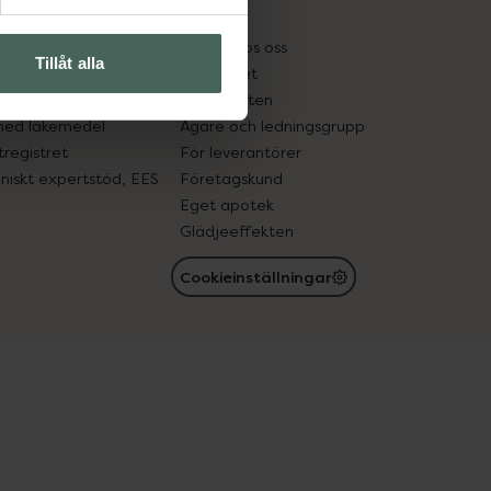
kter
Pressrum
tnadsskyddet
Jobba hos oss
Tillåt alla
edelsutbyte
Hållbarhet
in gammal medicin
Samarbeten
med läkemedel
Ägare och ledningsgrupp
registret
För leverantörer
oniskt expertstöd, EES
Företagskund
Eget apotek
Glädjeeffekten
Cookieinställningar