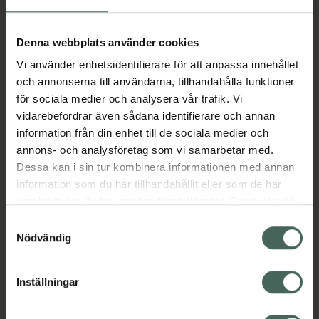
Aktuella erbjudanden
Denna webbplats använder cookies
Vi använder enhetsidentifierare för att anpassa innehållet
Beskrivning
Dölj
och annonserna till användarna, tillhandahålla funktioner
för sociala medier och analysera vår trafik. Vi
vidarebefordrar även sådana identifierare och annan
Läs alltid bipacksedeln innan
information från din enhet till de sociala medier och
användning.
annons- och analysföretag som vi samarbetar med.
Dessa kan i sin tur kombinera informationen med annan
EAN:
07046264527658
information som du har tillhandahållit eller som de har
samlat in när du har använt deras tjänster. Samtycke till
cookies är frivilligt och du kan när som helst ändra eller
Bipacksedel från FASS
Visa
Samtyckesval
återkalla ditt samtycke via webbplatsens
Nödvändig
cookieinställningar. Ett återkallat samtycke påverkar inte
lagligheten av behandling som skett innan återkallelsen.
Inställningar