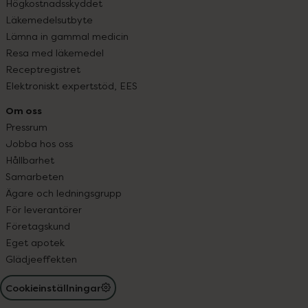
Högkostnadsskyddet
Läkemedelsutbyte
Lämna in gammal medicin
Resa med läkemedel
Receptregistret
Elektroniskt expertstöd, EES
Om oss
Pressrum
Jobba hos oss
Hållbarhet
Samarbeten
Ägare och ledningsgrupp
För leverantörer
Företagskund
Eget apotek
Glädjeeffekten
Cookieinställningar