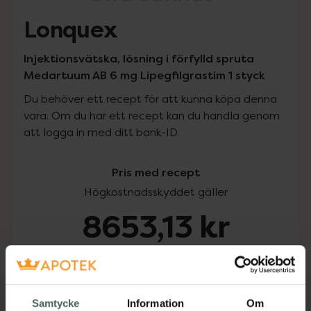
Lonquex
Injektionsvätska, lösning i förfylld spruta
Medartuum AB 6 mg Lipegfilgrastim 1 styck
Du behöver ett recept för att kunna köpa denna
vara. Om du har ett recept kan du handla genom
att logga in med ditt bank-ID.
Pris med recept
Högkostnadsskyddet gäller
8653,13 kr
I apotek:
8653,13 kr
Köp via ditt recept
Samtycke
Information
Om