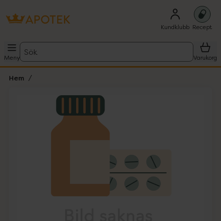
Kundklubb
Recept
Sök
Meny
Varukorg
Hem
Hoppa över Lista
Lista: . Innehåller 1 objekt.