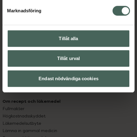
hjälpa just dig att må lite bättre. Välkommen att prata
med oss.
Marknadsföring
Kundservice
Kontakta oss
Tillåt alla
Vanliga frågor
Hitta apotek
Handla tryggt
Tillåt urval
Leverans, betalning och retur
Kundklubb
Sajtens tillgänglighet
Endast nödvändiga cookies
App
Köpvillkor
Om recept och läkemedel
Fullmakter
Högkostnadsskyddet
Läkemedelsutbyte
Lämna in gammal medicin