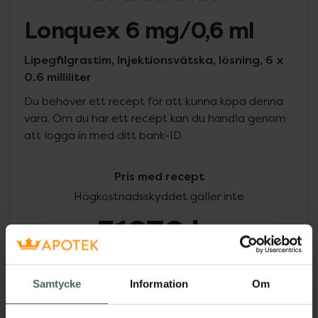
Lonquex 6 mg/0,6 ml
Lipegfilgrastim, Injektionsvätska, lösning, 6 x
0.6 milliliter
Du behöver ett recept för att kunna köpa denna
vara. Om du har ett recept kan du handla genom
att logga in med ditt bank-ID.
Pris med recept
Högkostnadsskyddet gäller inte
51676 kr
I apotek:
51676 kr
Samtycke
Information
Om
Köp via ditt recept