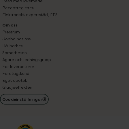
Resa med läkemedel
Receptregistret
Elektroniskt expertstöd, EES
Om oss
Pressrum
Jobba hos oss
Hållbarhet
Samarbeten
Ägare och ledningsgrupp
För leverantörer
Företagskund
Eget apotek
Glädjeeffekten
Cookieinställningar