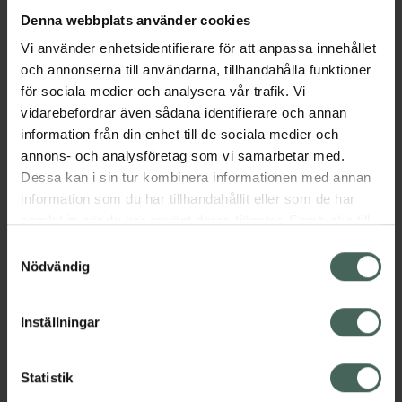
Denna webbplats använder cookies
Aktuella erbjudanden
Vi använder enhetsidentifierare för att anpassa innehållet
och annonserna till användarna, tillhandahålla funktioner
för sociala medier och analysera vår trafik. Vi
Beskrivning
Dölj
vidarebefordrar även sådana identifierare och annan
information från din enhet till de sociala medier och
EAN:
05714372006908
annons- och analysföretag som vi samarbetar med.
Dessa kan i sin tur kombinera informationen med annan
information som du har tillhandahållit eller som de har
Bipacksedel från FASS
Visa
samlat in när du har använt deras tjänster. Samtycke till
cookies är frivilligt och du kan när som helst ändra eller
Samtyckesval
återkalla ditt samtycke via webbplatsens
Nödvändig
cookieinställningar. Ett återkallat samtycke påverkar inte
lagligheten av behandling som skett innan återkallelsen.
Inställningar
Kronans Apotek finns här för dig. Du hittar oss från Skåne i
syd till Lappland i norr, och online i mobilen och på
Statistik
datorn. Oavsett vem du är så är det vårt uppdrag att