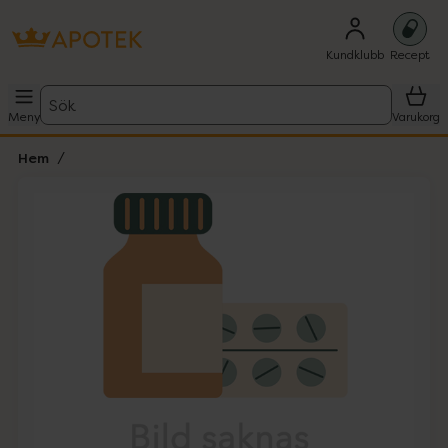
Kundklubb
Recept
Sök
Meny
Varukorg
Hem
Hoppa över Lista
Lista: . Innehåller 1 objekt.