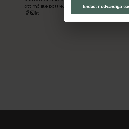
att må lite bättre. Välkommen att prata med os
Endast nödvändiga co