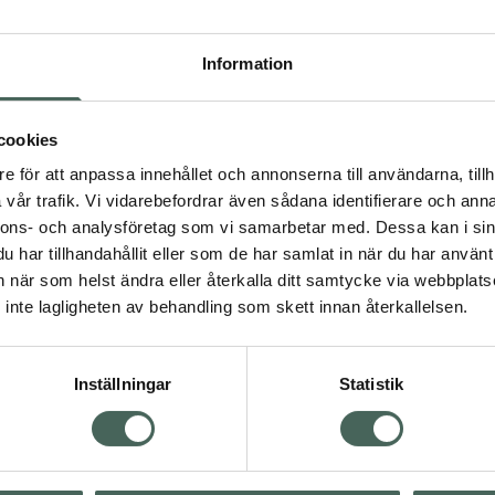
Högkos
366
Information
Dölj
cookies
I ap
e för att anpassa innehållet och annonserna till användarna, tillh
Kö
vår trafik. Vi vidarebefordrar även sådana identifierare och anna
nnons- och analysföretag som vi samarbetar med. Dessa kan i sin
har tillhandahållit eller som de har samlat in när du har använt 
an när som helst ändra eller återkalla ditt samtycke via webbplats
Aktuella erbjudanden
inte lagligheten av behandling som skett innan återkallelsen.
Inställningar
Statistik
Kundservice
Om re
ån Skåne i syd
Kontakta oss
Fullma
atorn.
Vanliga frågor
Högkos
lpa just dig
Hitta apotek
Läkem