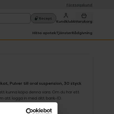
Företagskund
Recept
Kundklubb
Varukorg
Hitta apotek
Tjänster
Rådgivning
at, Pulver till oral suspension, 30 styck
att kunna köpa denna vara. Om du har ett
 att logga in med ditt bank-ID.
is med recept