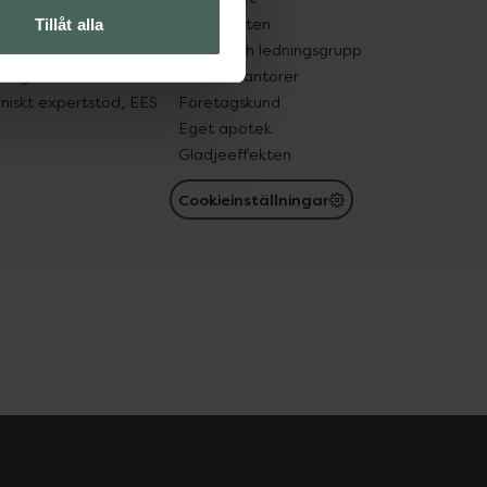
in gammal medicin
Samarbeten
Tillåt alla
med läkemedel
Ägare och ledningsgrupp
registret
För leverantörer
oniskt expertstöd, EES
Företagskund
Eget apotek
Glädjeeffekten
Cookieinställningar