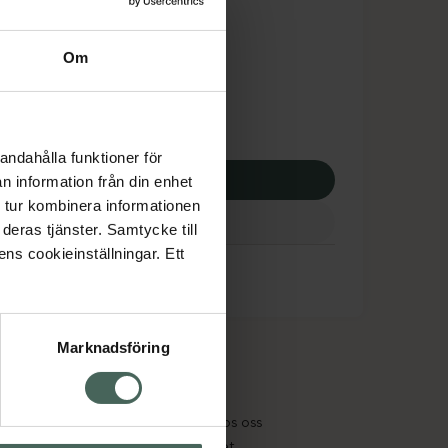
tnadsskyddet gäller
4,45 kr
Om
otek:
3664,45 kr
andahålla funktioner för
p via ditt recept
n information från din enhet
 tur kombinera informationen
deras tjänster. Samtycke till
ens cookieinställningar. Ett
Marknadsföring
cept och läkemedel
Om oss
kter
Pressrum
tnadsskyddet
Jobba hos oss
edelsutbyte
Hållbarhet