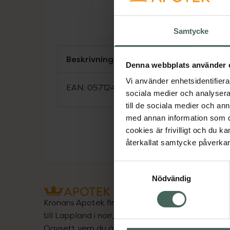
Samtycke
Beskrivning
Denna webbplats använder 
Vi använder enhetsidentifierar
EAN:
05712440023314
sociala medier och analysera 
till de sociala medier och a
med annan information som du 
cookies är frivilligt och du k
återkallat samtycke påverkar 
Samtyckesval
Nödvändig
Kronans Apotek finns här för dig. Du hittar oss fr
till Lappland i norr, och online i mobilen och på d
Oavsett vem du är så är det vårt uppdrag att hjä