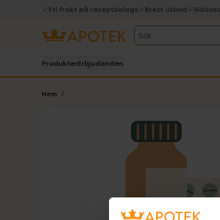
Fri frakt på receptbelagt
Brett utbud
Hälsos
Sök
Produkter
Erbjudanden
Hem
Hoppa över Lista
Lista: . Innehåller 1 objekt.