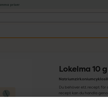
amma priser
Lokelma 10 g
Natriumzirkoniumcyklosilik
Du behöver ett recept för 
recept kan du handla genom
Pr