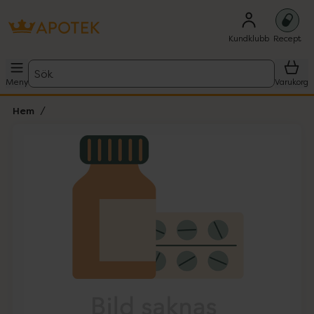
Kundklubb
Recept
Sök
Meny
Varukorg
Hem
Hoppa över Lista
Lista: . Innehåller 1 objekt.