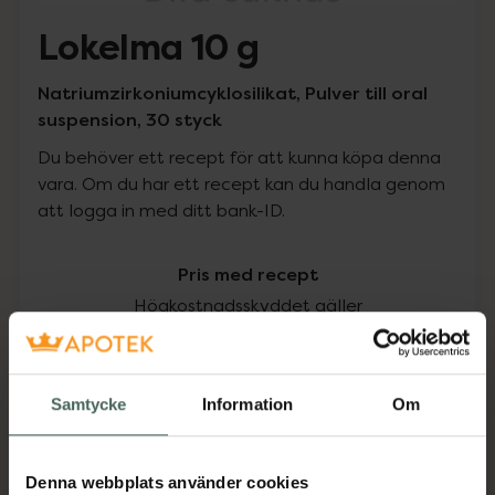
Lokelma 10 g
Natriumzirkoniumcyklosilikat, Pulver till oral
suspension, 30 styck
Du behöver ett recept för att kunna köpa denna
vara. Om du har ett recept kan du handla genom
att logga in med ditt bank-ID.
Pris med recept
Högkostnadsskyddet gäller
3666,12 kr
Samtycke
Information
Om
I apotek:
3666,12 kr
Köp via ditt recept
Denna webbplats använder cookies