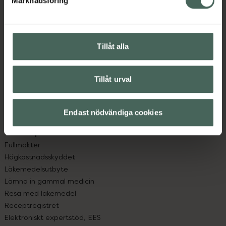
Marknadsföring
Kundservice
Kontakta oss
Vanliga frågor
Hitta apotek
Tillåt alla
Handla tryggt
Leverans, betalning och retur
Kundklubb
Tillåt urval
Sajtens tillgänglighet
App
Endast nödvändiga cookies
Köpvillkor
Om recept och läkemedel
Fullmakter
Högkostnadsskyddet
Läkemedelsutbyte
Lämna in gammal medicin
Resa med läkemedel
Receptregistret
Elektroniskt expertstöd, EES