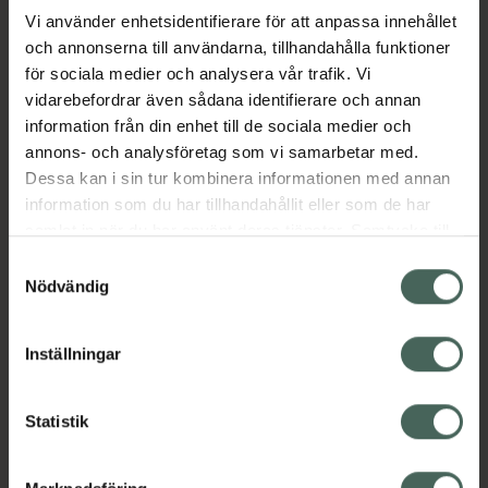
Vi använder enhetsidentifierare för att anpassa innehållet
och annonserna till användarna, tillhandahålla funktioner
Aktuella erbjudanden
för sociala medier och analysera vår trafik. Vi
vidarebefordrar även sådana identifierare och annan
Beskrivning
Dölj
information från din enhet till de sociala medier och
annons- och analysföretag som vi samarbetar med.
EAN:
05714191013613
Dessa kan i sin tur kombinera informationen med annan
information som du har tillhandahållit eller som de har
samlat in när du har använt deras tjänster. Samtycke till
cookies är frivilligt och du kan när som helst ändra eller
Samtyckesval
återkalla ditt samtycke via webbplatsens
Nödvändig
cookieinställningar. Ett återkallat samtycke påverkar inte
Kronans Apotek finns här för dig. Du hittar oss från Skåne i
lagligheten av behandling som skett innan återkallelsen.
Inställningar
syd till Lappland i norr, och online i mobilen och på
datorn. Oavsett vem du är så är det vårt uppdrag att
hjälpa just dig att må lite bättre. Välkommen att prata
Statistik
med oss.