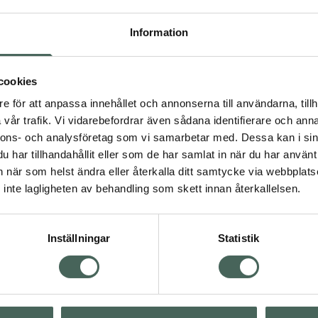
Högkostna
Information
Dölj
cookies
e för att anpassa innehållet och annonserna till användarna, tillh
Kö
vår trafik. Vi vidarebefordrar även sådana identifierare och anna
nnons- och analysföretag som vi samarbetar med. Dessa kan i sin
har tillhandahållit eller som de har samlat in när du har använt 
Aktuella erbjudanden
an när som helst ändra eller återkalla ditt samtycke via webbplats
inte lagligheten av behandling som skett innan återkallelsen.
Inställningar
Statistik
Kundservice
Om re
ån Skåne i syd
Kontakta oss
Fullma
atorn.
Vanliga frågor
Högkos
lpa just dig
Hitta apotek
Läkem
s.
Handla tryggt
Lämna 