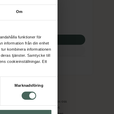
dsskyddet gäller inte
Om
0 kr
andahålla funktioner för
p via ditt recept
n information från din enhet
 tur kombinera informationen
deras tjänster. Samtycke till
ens cookieinställningar. Ett
Marknadsföring
cept och läkemedel
Om oss
kter
Pressrum
tnadsskyddet
Jobba hos oss
edelsutbyte
Hållbarhet
in gammal medicin
Samarbeten