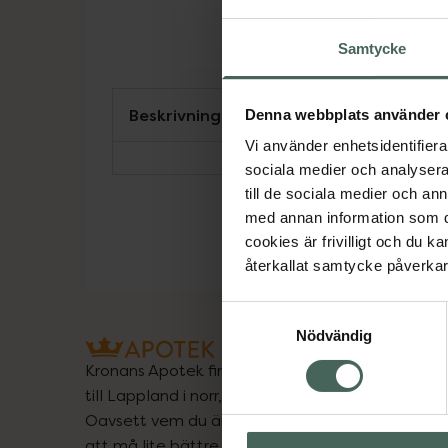
Samtycke
Beskrivning
Denna webbplats använder 
Vi använder enhetsidentifierar
sociala medier och analysera 
till de sociala medier och a
med annan information som du 
cookies är frivilligt och du k
återkallat samtycke påverkar 
Samtyckesval
Nödvändig
Kronans Apotek finns här för dig. Du hittar oss fr
till Lappland i norr, och online i mobilen och på d
Oavsett vem du är så är det vårt uppdrag att hjä
att må lite bättre. Välkommen att prata med os