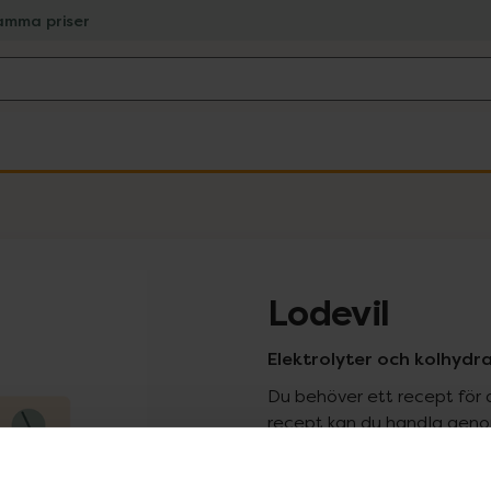
amma priser
Lodevil
Elektrolyter och kolhydrat
Du behöver ett recept för 
recept kan du handla genom
Pr