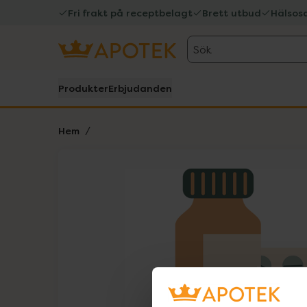
Fri frakt på receptbelagt
Brett utbud
Hälsos
Sök
Produkter
Erbjudanden
Hem
Hoppa över Lista
Lista: . Innehåller 1 objekt.