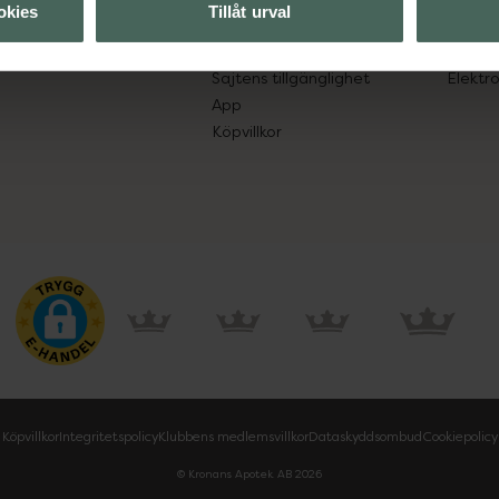
okies
Tillåt urval
Leverans, betalning och retur
Resa 
Kundklubb
Recept
Sajtens tillgänglighet
Elektr
App
Köpvillkor
Köpvillkor
Integritetspolicy
Klubbens medlemsvillkor
Dataskyddsombud
Cookiepolicy
© Kronans Apotek AB
2026