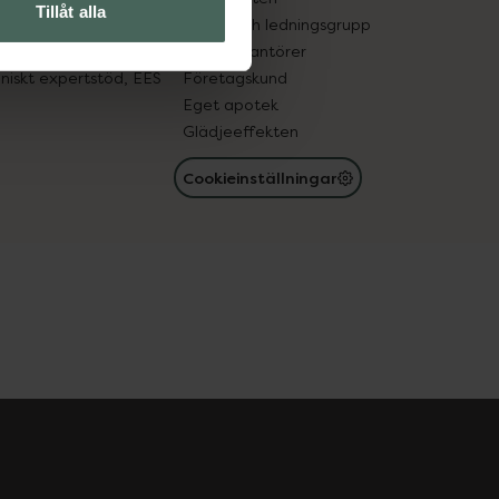
Tillåt alla
med läkemedel
Ägare och ledningsgrupp
registret
För leverantörer
oniskt expertstöd, EES
Företagskund
Eget apotek
Glädjeeffekten
Cookieinställningar