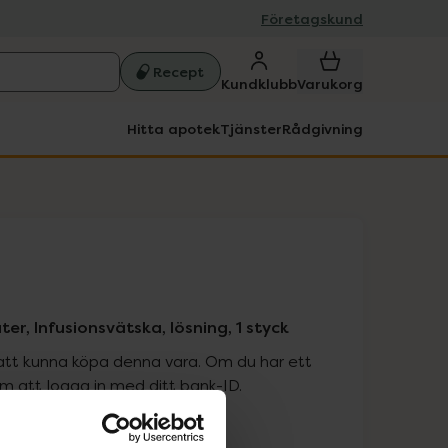
Företagskund
Recept
Kundklubb
Varukorg
Hitta apotek
Tjänster
Rådgivning
er, Infusionsvätska, lösning, 1 styck
att kunna köpa denna vara. Om du har ett
 att logga in med ditt bank-ID.
is med recept