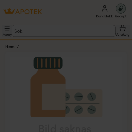
Kundklubb
Recept
Sök
Meny
Varukorg
Hem
Hoppa över Lista
Lista: . Innehåller 1 objekt.