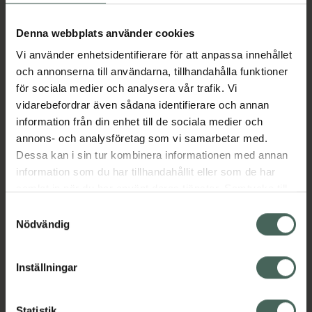
Aktuella erbjudanden
Denna webbplats använder cookies
Vi använder enhetsidentifierare för att anpassa innehållet
Beskrivning
Dölj
och annonserna till användarna, tillhandahålla funktioner
för sociala medier och analysera vår trafik. Vi
vidarebefordrar även sådana identifierare och annan
Läs alltid bipacksedeln innan
information från din enhet till de sociala medier och
användning.
annons- och analysföretag som vi samarbetar med.
EAN:
04260095687258
Dessa kan i sin tur kombinera informationen med annan
information som du har tillhandahållit eller som de har
samlat in när du har använt deras tjänster. Samtycke till
Bipacksedel från FASS
Visa
cookies är frivilligt och du kan när som helst ändra eller
Samtyckesval
återkalla ditt samtycke via webbplatsens
Nödvändig
cookieinställningar. Ett återkallat samtycke påverkar inte
lagligheten av behandling som skett innan återkallelsen.
Inställningar
Kronans Apotek finns här för dig. Du hittar oss från Skåne i
Statistik