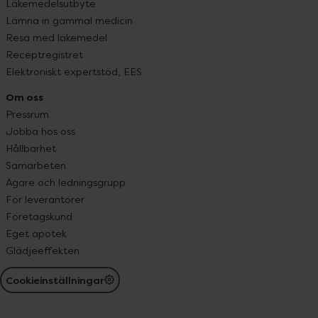
Läkemedelsutbyte
Lämna in gammal medicin
Resa med läkemedel
Receptregistret
Elektroniskt expertstöd, EES
Om oss
Pressrum
Jobba hos oss
Hållbarhet
Samarbeten
Ägare och ledningsgrupp
För leverantörer
Företagskund
Eget apotek
Glädjeeffekten
Cookieinställningar