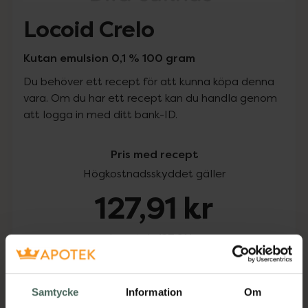
Locoid Crelo
Kutan emulsion 0,1 % 100 gram
Du behöver ett recept för att kunna köpa denna
vara. Om du har ett recept kan du handla genom
att logga in med ditt bank-ID.
Pris med recept
Högkostnadsskyddet gäller
127,91 kr
I apotek:
127,91 kr
Köp via ditt recept
Samtycke
Information
Om