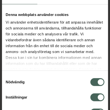
Aktuella erbjudanden
Denna webbplats använder cookies
Vi använder enhetsidentifierare för att anpassa innehållet
Beskrivning
Dölj
och annonserna till användarna, tillhandahålla funktioner
för sociala medier och analysera vår trafik. Vi
vidarebefordrar även sådana identifierare och annan
Läs alltid bipacksedeln innan
information från din enhet till de sociala medier och
användning.
annons- och analysföretag som vi samarbetar med.
Dessa kan i sin tur kombinera informationen med annan
EAN:
07046264081020
information som du har tillhandahållit eller som de har
samlat in när du har använt deras tjänster. Samtycke till
cookies är frivilligt och du kan när som helst ändra eller
Bipacksedel från FASS
Visa
Samtyckesval
återkalla ditt samtycke via webbplatsens
Nödvändig
cookieinställningar. Ett återkallat samtycke påverkar inte
lagligheten av behandling som skett innan återkallelsen.
Inställningar