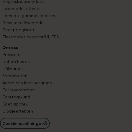
Högkostnadsskyddet
Läkemedelsutbyte
Lämna in gammal medicin
Resa med läkemedel
Receptregistret
Elektroniskt expertstöd, EES
Om oss
Pressrum
Jobba hos oss
Hållbarhet
Samarbeten
Ägare och ledningsgrupp
För leverantörer
Företagskund
Eget apotek
Glädjeeffekten
Cookieinställningar