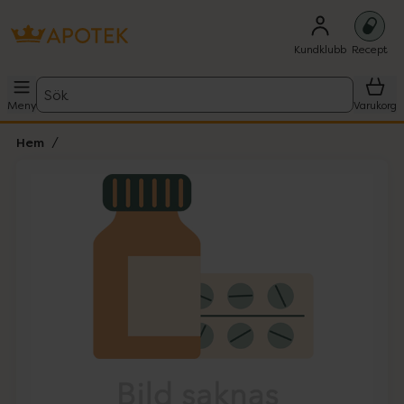
Kundklubb
Recept
Sök
Meny
Varukorg
Hem
Hoppa över Lista
Lista: . Innehåller 1 objekt.