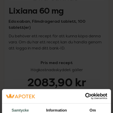
Lixiana 60 mg
Edoxaban, Filmdragerad tablett, 100
tablett(er)
Du behöver ett recept för att kunna köpa denna
vara. Om du har ett recept kan du handla genom
att logga in med ditt bank-ID.
Pris med recept
Högkostnadsskyddet gäller
2083,90 kr
I apotek:
2083,90 kr
Köp via ditt recept
Samtycke
Information
Om