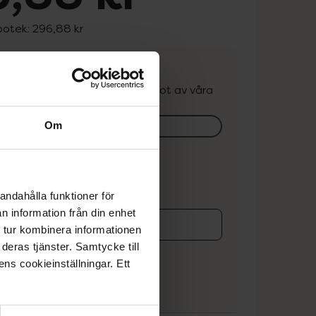
potek:
296,88 kr
. Varan kan finnas i lager hos något av våra
k.
lagerstatus på apotek
Om
ns i lager online
andahålla funktioner för
n information från din enhet
 tur kombinera informationen
deras tjänster. Samtycke till
koren
ens cookieinställningar. Ett