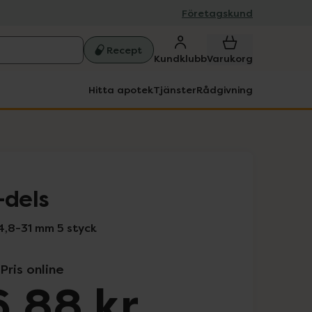
Företagskund
Recept
Kundklubb
Varukorg
Hitta apotek
Tjänster
Rådgivning
-dels
4,8-31 mm 5 styck
Pris online
,88 kr