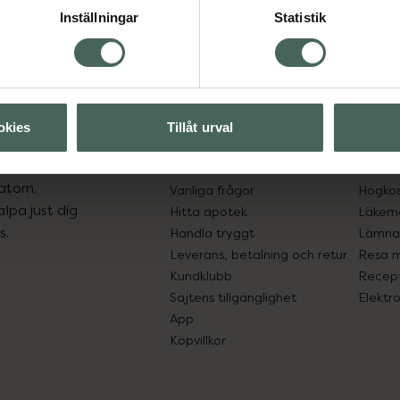
Aktuella erbjudanden
Inställningar
Statistik
okies
Tillåt urval
Kundservice
Om re
ån Skåne i syd
Kontakta oss
Fullma
atorn.
Vanliga frågor
Högkos
lpa just dig
Hitta apotek
Läkem
s.
Handla tryggt
Lämna 
Leverans, betalning och retur
Resa 
Kundklubb
Recept
Sajtens tillgänglighet
Elektr
App
Köpvillkor