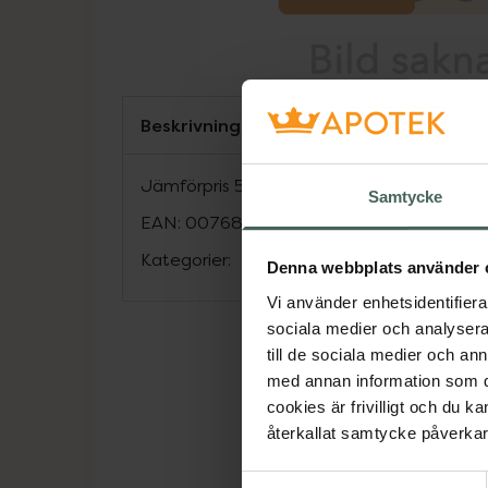
Beskrivning
Jämförpris
59,38 kr
/
st
Samtycke
EAN:
00768455099405
Kategorier:
Denna webbplats använder 
Vi använder enhetsidentifierar
sociala medier och analysera 
till de sociala medier och a
med annan information som du 
cookies är frivilligt och du k
återkallat samtycke påverkar 
Samtyckesval