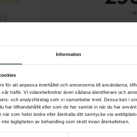
I a
Tillfälligt slut
Dölj
Tillfälligt slut online
fysiska Kronans Apote
Se 
Information
Få mejl när varan fin
cookies
e för att anpassa innehållet och annonserna till användarna, tillh
Din e-postadress
vår trafik. Vi vidarebefordrar även sådana identifierare och anna
nnons- och analysföretag som vi samarbetar med. Dessa kan i sin
har tillhandahållit eller som de har samlat in när du har använt 
vill
Jag accepterar
an när som helst ändra eller återkalla ditt samtycke via webbplats
Spara
inte lagligheten av behandling som skett innan återkallelsen.