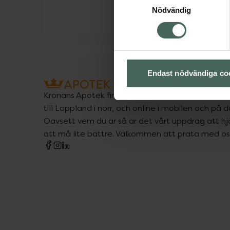
Nödvändig
Endast nödvändiga co
Kronans Apotek finns här för dig. Du hittar oss fr
till Lappland i norr, och online i mobilen och på d
Oavsett vem du är så är det vårt uppdrag att hjä
att må lite bättre. Välkommen att prata med os