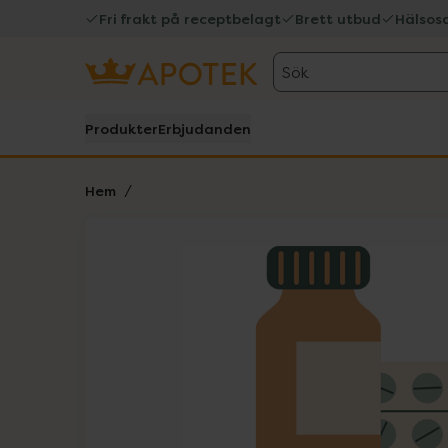
Fri frakt på receptbelagt
Brett utbud
Hälsos
Sök
Produkter
Erbjudanden
Hem
Hoppa över Lista
Lista: . Innehåller 1 objekt.