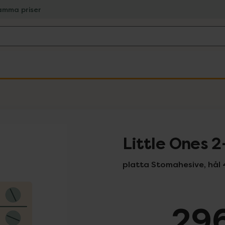
amma priser
Little Ones 2
platta Stomahesive, hål 
296