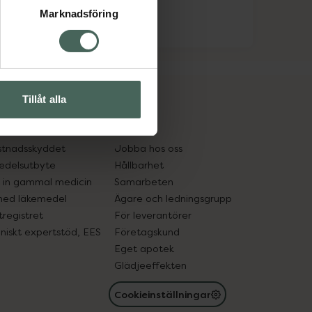
Marknadsföring
Tillåt alla
cept och läkemedel
Om oss
kter
Pressrum
tnadsskyddet
Jobba hos oss
edelsutbyte
Hållbarhet
in gammal medicin
Samarbeten
med läkemedel
Ägare och ledningsgrupp
registret
För leverantörer
oniskt expertstöd, EES
Företagskund
Eget apotek
Glädjeeffekten
Cookieinställningar