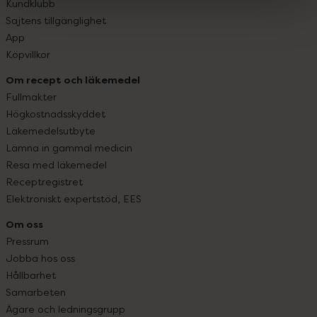
Kundklubb
Sajtens tillgänglighet
App
Köpvillkor
Om recept och läkemedel
Fullmakter
Högkostnadsskyddet
Läkemedelsutbyte
Lämna in gammal medicin
Resa med läkemedel
Receptregistret
Elektroniskt expertstöd, EES
Om oss
Pressrum
Jobba hos oss
Hållbarhet
Samarbeten
Ägare och ledningsgrupp