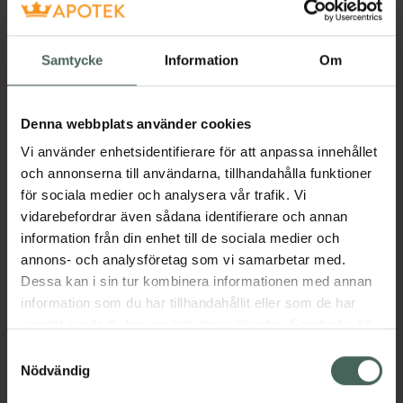
Få mejl när varan finns i lager online
Din e-postadress
Samtycke
Information
Om
villkoren
Jag accepterar
Denna webbplats använder cookies
Vi använder enhetsidentifierare för att anpassa innehållet
Spara
och annonserna till användarna, tillhandahålla funktioner
för sociala medier och analysera vår trafik. Vi
Aktuella erbjudanden
vidarebefordrar även sådana identifierare och annan
information från din enhet till de sociala medier och
annons- och analysföretag som vi samarbetar med.
Beskrivning
Dölj
Dessa kan i sin tur kombinera informationen med annan
information som du har tillhandahållit eller som de har
Jämförpris
40,75 kr
/
st
samlat in när du har använt deras tjänster. Samtycke till
cookies är frivilligt och du kan när som helst ändra eller
EAN:
00768455099443
Samtyckesval
återkalla ditt samtycke via webbplatsens
Nödvändig
Kategorier:
cookieinställningar. Ett återkallat samtycke påverkar inte