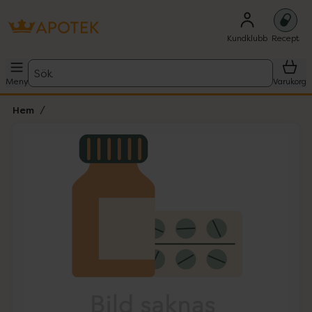
Kundklubb
Recept
Sök
Meny
Varukorg
Hem
Hoppa över Lista
Lista: . Innehåller 1 objekt.