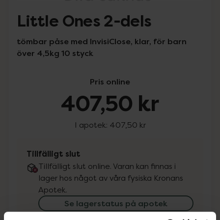
Little Ones 2-dels
tömbar påse med InvisiClose, klar, för barn
över 4,5kg 10 styck
Pris online
407,50 kr
I apotek:
407,50 kr
Tillfälligt slut
Tillfälligt slut online. Varan kan finnas i
lager hos något av våra fysiska Kronans
Apotek.
Se lagerstatus på apotek