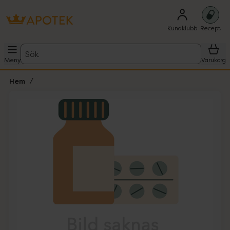
Kundklubb
Recept
Sök
Meny
Varukorg
Hem
Hoppa över Lista
Lista: . Innehåller 1 objekt.