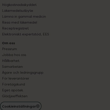
Högkostnadsskyddet
Läkemedelsutbyte
Lämna in gammal medicin
Resa med läkemedel
Receptregistret
Elektroniskt expertstöd, EES
Om oss
Pressrum
Jobba hos oss
Hållbarhet
Samarbeten
Ägare och ledningsgrupp
För leverantörer
Företagskund
Eget apotek
Glädjeeffekten
Cookieinställningar