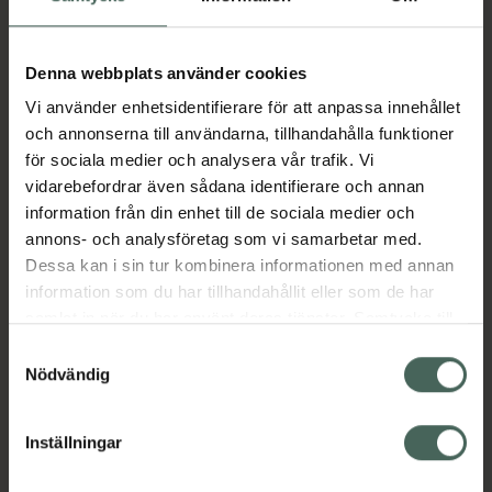
I apotek:
202 kr
Köp via ditt recept
Denna webbplats använder cookies
Vi använder enhetsidentifierare för att anpassa innehållet
och annonserna till användarna, tillhandahålla funktioner
Aktuella erbjudanden
för sociala medier och analysera vår trafik. Vi
vidarebefordrar även sådana identifierare och annan
Beskrivning
Dölj
information från din enhet till de sociala medier och
annons- och analysföretag som vi samarbetar med.
Dessa kan i sin tur kombinera informationen med annan
Läs alltid bipacksedeln innan
information som du har tillhandahållit eller som de har
användning.
samlat in när du har använt deras tjänster. Samtycke till
cookies är frivilligt och du kan när som helst ändra eller
EAN:
07313273310251
Samtyckesval
återkalla ditt samtycke via webbplatsens
Nödvändig
cookieinställningar. Ett återkallat samtycke påverkar inte
lagligheten av behandling som skett innan återkallelsen.
Inställningar