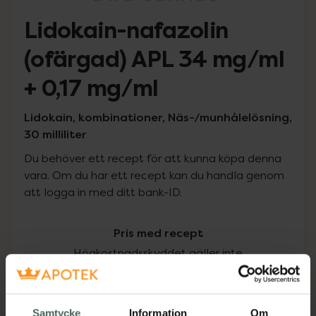
Lidokain-nafazolin
(ofärgad) APL 34 mg/ml
+ 0,17 mg/ml
Lidokain, kombinationer, Näs-/munhålelösning,
30 milliliter
Du behöver ett recept för att kunna köpa denna
vara. Om du har ett recept kan du handla genom
att logga in med ditt bank-ID.
Pris med recept
Högkostnadsskyddet gäller inte
202 kr
Samtycke
Information
Om