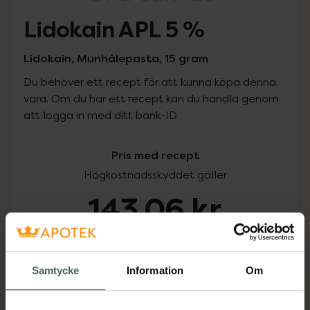
Lidokain APL 5 %
Lidokain, Munhålepasta, 15 gram
Du behöver ett recept för att kunna köpa denna
vara. Om du har ett recept kan du handla genom
att logga in med ditt bank-ID.
Pris med recept
Högkostnadsskyddet gäller
143,06 kr
I apotek:
143,06 kr
Samtycke
Information
Om
Köp via ditt recept