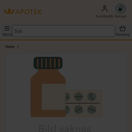
Kundklubb
Recept
Sök
Meny
Varukorg
Hem
Hoppa över Lista
Lista: . Innehåller 1 objekt.