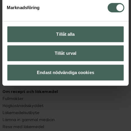
med oss.
Marknadsföring
Kundservice
Kontakta oss
Vanliga frågor
Tillåt alla
Hitta apotek
Handla tryggt
Leverans, betalning och retur
Tillåt urval
Kundklubb
Sajtens tillgänglighet
Endast nödvändiga cookies
App
Köpvillkor
Om recept och läkemedel
Fullmakter
Högkostnadsskyddet
Läkemedelsutbyte
Lämna in gammal medicin
Resa med läkemedel