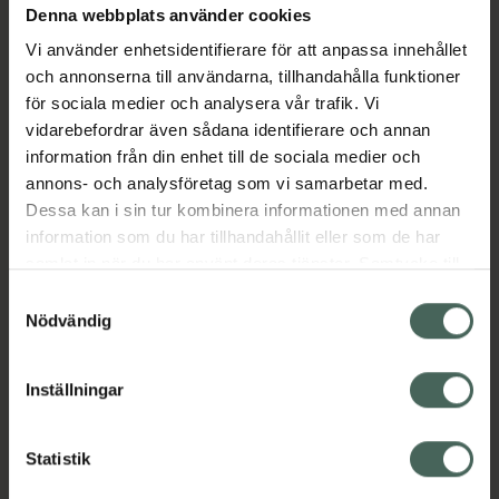
Denna webbplats använder cookies
Aktuella erbjudanden
Vi använder enhetsidentifierare för att anpassa innehållet
och annonserna till användarna, tillhandahålla funktioner
Beskrivning
Dölj
för sociala medier och analysera vår trafik. Vi
vidarebefordrar även sådana identifierare och annan
information från din enhet till de sociala medier och
Läs alltid bipacksedeln innan
annons- och analysföretag som vi samarbetar med.
användning.
Dessa kan i sin tur kombinera informationen med annan
EAN:
07313273409436
information som du har tillhandahållit eller som de har
samlat in när du har använt deras tjänster. Samtycke till
cookies är frivilligt och du kan när som helst ändra eller
Samtyckesval
återkalla ditt samtycke via webbplatsens
Nödvändig
cookieinställningar. Ett återkallat samtycke påverkar inte
lagligheten av behandling som skett innan återkallelsen.
Inställningar
Kronans Apotek finns här för dig. Du hittar oss från Skåne i
syd till Lappland i norr, och online i mobilen och på
datorn. Oavsett vem du är så är det vårt uppdrag att
Statistik
hjälpa just dig att må lite bättre. Välkommen att prata