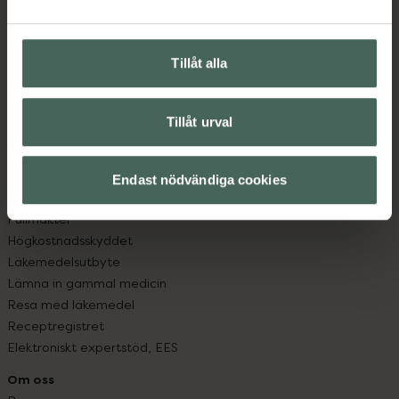
Vanliga frågor
Hitta apotek
Handla tryggt
Tillåt alla
Leverans, betalning och retur
Kundklubb
Tillåt urval
Sajtens tillgänglighet
App
Köpvillkor
Endast nödvändiga cookies
Om recept och läkemedel
Fullmakter
Högkostnadsskyddet
Läkemedelsutbyte
Lämna in gammal medicin
Resa med läkemedel
Receptregistret
Elektroniskt expertstöd, EES
Om oss