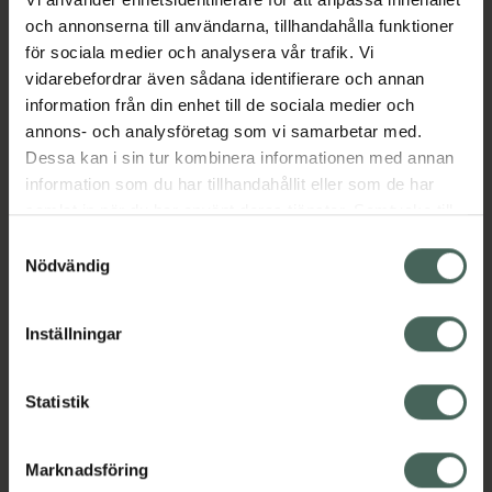
och annonserna till användarna, tillhandahålla funktioner
Aktuella erbjudanden
för sociala medier och analysera vår trafik. Vi
vidarebefordrar även sådana identifierare och annan
information från din enhet till de sociala medier och
Beskrivning
Dölj
annons- och analysföretag som vi samarbetar med.
Dessa kan i sin tur kombinera informationen med annan
information som du har tillhandahållit eller som de har
samlat in när du har använt deras tjänster. Samtycke till
cookies är frivilligt och du kan när som helst ändra eller
Samtyckesval
återkalla ditt samtycke via webbplatsens
Nödvändig
cookieinställningar. Ett återkallat samtycke påverkar inte
Kronans Apotek finns här för dig. Du hittar oss från Skåne i
lagligheten av behandling som skett innan återkallelsen.
syd till Lappland i norr, och online i mobilen och på
Inställningar
datorn. Oavsett vem du är så är det vårt uppdrag att
hjälpa just dig att må lite bättre. Välkommen att prata
med oss.
Statistik
Kundservice
Marknadsföring
Kontakta oss