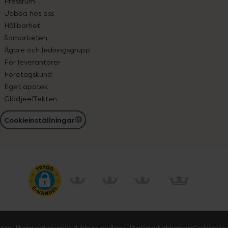
Pressrum
Jobba hos oss
Hållbarhet
Samarbeten
Ägare och ledningsgrupp
För leverantörer
Företagskund
Eget apotek
Glädjeeffekten
Cookieinställningar
Köpvillkor
Integritetspolicy
Klubbens medlemsvillkor
Dataskyddsombud
Cookiepolicy