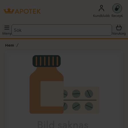
Kundklubb
Recept
Sök
Meny
Varukorg
Hem
Hoppa över Lista
Lista: . Innehåller 1 objekt.