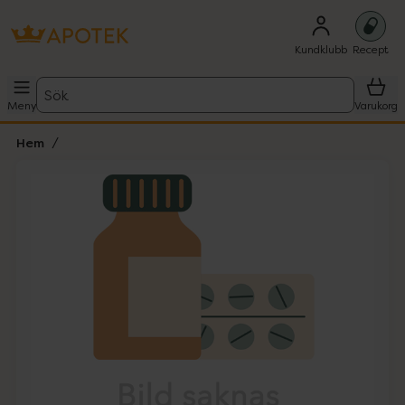
Kundklubb
Recept
Sök
Meny
Varukorg
Hem
Hoppa över Lista
Lista: . Innehåller 1 objekt.