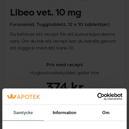
Libeo vet. 10 mg
Furosemid, Tuggtablett, 12 x 10 tablett(er)
Du behöver ett recept för att kunna köpa denna
vara. Om du har ett recept kan du handla genom
att logga in med ditt bank-ID.
Pris med recept
Högkostnadsskyddet gäller inte
374 kr
I apotek:
374 kr
Samtycke
Information
Om
Köp via ditt recept