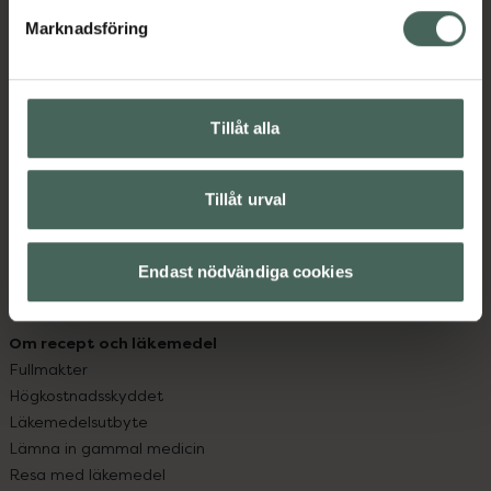
med oss.
Marknadsföring
Kundservice
Kontakta oss
Vanliga frågor
Tillåt alla
Hitta apotek
Handla tryggt
Leverans, betalning och retur
Tillåt urval
Kundklubb
Sajtens tillgänglighet
Endast nödvändiga cookies
App
Köpvillkor
Om recept och läkemedel
Fullmakter
Högkostnadsskyddet
Läkemedelsutbyte
Lämna in gammal medicin
Resa med läkemedel