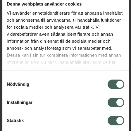
Denna webbplats använder cookies
Aktuella erbjudanden
Vi använder enhetsidentifierare för att anpassa innehållet
och annonserna till användarna, tillhandahålla funktioner
Beskrivning
Dölj
för sociala medier och analysera vår trafik. Vi
vidarebefordrar även sådana identifierare och annan
information från din enhet till de sociala medier och
Läs alltid bipacksedeln innan
annons- och analysföretag som vi samarbetar med.
användning.
Dessa kan i sin tur kombinera informationen med annan
EAN:
07046260460836
information som du har tillhandahållit eller som de har
samlat in när du har använt deras tjänster. Samtycke till
cookies är frivilligt och du kan när som helst ändra eller
Samtyckesval
återkalla ditt samtycke via webbplatsens
Nödvändig
cookieinställningar. Ett återkallat samtycke påverkar inte
lagligheten av behandling som skett innan återkallelsen.
Inställningar
Kronans Apotek finns här för dig. Du hittar oss från Skåne i
syd till Lappland i norr, och online i mobilen och på
datorn. Oavsett vem du är så är det vårt uppdrag att
Statistik
hjälpa just dig att må lite bättre. Välkommen att prata