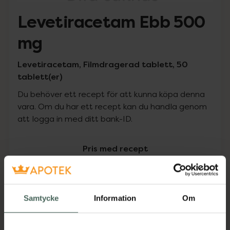
Levetiracetam Ebb 500
mg
Levetiracetam, Filmdragerad tablett, 50
tablett(er)
Du behöver ett recept för att kunna köpa denna
vara. Om du har ett recept kan du handla genom
att logga in med ditt bank-ID.
Pris med recept
Högkostnadsskyddet gäller
275,02 kr
Samtycke
Information
Om
I apotek:
275,02 kr