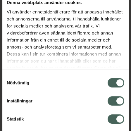
Köp via ditt recept
Denna webbplats använder cookies
Vi använder enhetsidentifierare för att anpassa innehållet
och annonserna till användarna, tillhandahålla funktioner
Aktuella erbjudanden
för sociala medier och analysera vår trafik. Vi
vidarebefordrar även sådana identifierare och annan
information från din enhet till de sociala medier och
Beskrivning
Dölj
annons- och analysföretag som vi samarbetar med.
Dessa kan i sin tur kombinera informationen med annan
EAN:
07350124332468
information som du har tillhandahållit eller som de har
samlat in när du har använt deras tjänster. Samtycke till
cookies är frivilligt och du kan när som helst ändra eller
Samtyckesval
återkalla ditt samtycke via webbplatsens
Nödvändig
cookieinställningar. Ett återkallat samtycke påverkar inte
lagligheten av behandling som skett innan återkallelsen.
Inställningar
Kronans Apotek finns här för dig. Du hittar oss från Skåne i
syd till Lappland i norr, och online i mobilen och på
datorn. Oavsett vem du är så är det vårt uppdrag att
Statistik
hjälpa just dig att må lite bättre. Välkommen att prata
med oss.