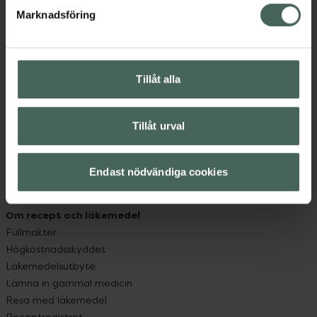
Marknadsföring
Kundservice
Kontakta oss
Vanliga frågor
Tillåt alla
Hitta apotek
Handla tryggt
Leverans, betalning och retur
Tillåt urval
Kundklubb
Sajtens tillgänglighet
Endast nödvändiga cookies
App
Köpvillkor
Om recept och läkemedel
Fullmakter
Högkostnadsskyddet
Läkemedelsutbyte
Lämna in gammal medicin
Resa med läkemedel
Receptregistret