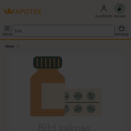
Kundklubb
Recept
Sök
Meny
Varukorg
Hem
Hoppa över Lista
Lista: . Innehåller 1 objekt.