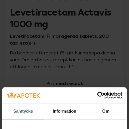
Levetiracetam Actavis
1000 mg
Levetiracetam, Filmdragerad tablett, 200
tablett(er)
Du behöver ett recept för att kunna köpa denna
vara. Om du har ett recept kan du handla genom
att logga in med ditt bank-ID.
Pris med recept
Högkostnadsskyddet gäller
1764,10 kr
Samtycke
Information
Om
I apotek:
1764,10 kr