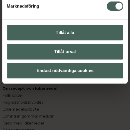
Marknadsföring
Kundservice
Kontakta oss
Vanliga frågor
Tillåt alla
Hitta apotek
Handla tryggt
Leverans, betalning och retur
Tillåt urval
Kundklubb
Sajtens tillgänglighet
Endast nödvändiga cookies
App
Köpvillkor
Om recept och läkemedel
Fullmakter
Högkostnadsskyddet
Läkemedelsutbyte
Lämna in gammal medicin
Resa med läkemedel
Receptregistret