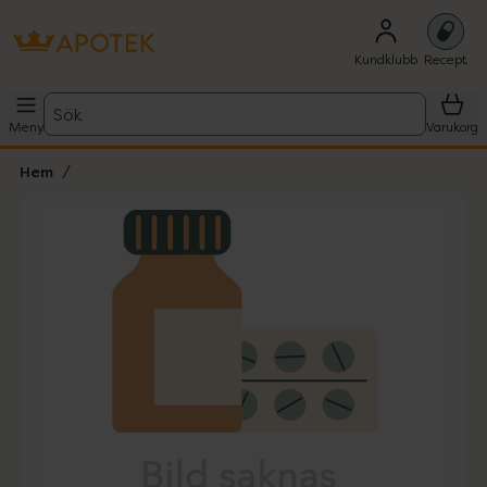
Kundklubb
Recept
Sök
Meny
Varukorg
Hem
Hoppa över Lista
Lista: . Innehåller 1 objekt.