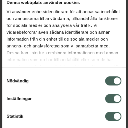
Köp via ditt recept
Denna webbplats använder cookies
Vi använder enhetsidentifierare för att anpassa innehållet
och annonserna till användarna, tillhandahålla funktioner
Aktuella erbjudanden
för sociala medier och analysera vår trafik. Vi
vidarebefordrar även sådana identifierare och annan
information från din enhet till de sociala medier och
Beskrivning
Dölj
annons- och analysföretag som vi samarbetar med.
Dessa kan i sin tur kombinera informationen med annan
EAN:
17331009009320
information som du har tillhandahållit eller som de har
samlat in när du har använt deras tjänster. Samtycke till
cookies är frivilligt och du kan när som helst ändra eller
Samtyckesval
återkalla ditt samtycke via webbplatsens
Nödvändig
cookieinställningar. Ett återkallat samtycke påverkar inte
lagligheten av behandling som skett innan återkallelsen.
Inställningar
Kronans Apotek finns här för dig. Du hittar oss från Skåne i
syd till Lappland i norr, och online i mobilen och på
datorn. Oavsett vem du är så är det vårt uppdrag att
Statistik
hjälpa just dig att må lite bättre. Välkommen att prata
med oss.