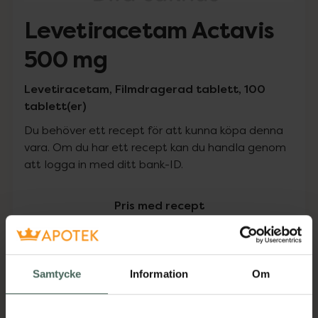
Levetiracetam Actavis
500 mg
Levetiracetam, Filmdragerad tablett, 100
tablett(er)
Du behöver ett recept för att kunna köpa denna
vara. Om du har ett recept kan du handla genom
att logga in med ditt bank-ID.
Pris med recept
Högkostnadsskyddet gäller
493,41 kr
Samtycke
Information
Om
I apotek:
493,41 kr