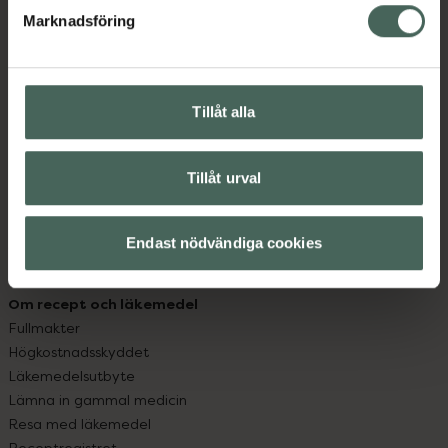
Marknadsföring
Kundservice
Kontakta oss
Vanliga frågor
Tillåt alla
Hitta apotek
Handla tryggt
Leverans, betalning och retur
Tillåt urval
Kundklubb
Sajtens tillgänglighet
Endast nödvändiga cookies
App
Köpvillkor
Om recept och läkemedel
Fullmakter
Högkostnadsskyddet
Läkemedelsutbyte
Lämna in gammal medicin
Resa med läkemedel
Receptregistret