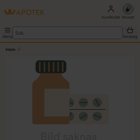
Kundklubb
Recept
Sök
Meny
Varukorg
Hem
Hoppa över Lista
Lista: . Innehåller 1 objekt.