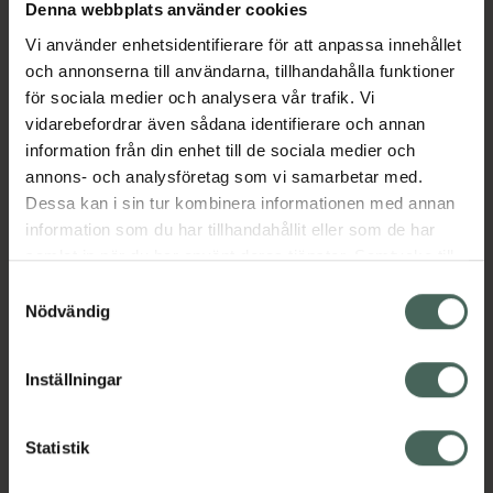
Köp via ditt recept
Denna webbplats använder cookies
Vi använder enhetsidentifierare för att anpassa innehållet
och annonserna till användarna, tillhandahålla funktioner
Aktuella erbjudanden
för sociala medier och analysera vår trafik. Vi
vidarebefordrar även sådana identifierare och annan
information från din enhet till de sociala medier och
Beskrivning
Dölj
annons- och analysföretag som vi samarbetar med.
Dessa kan i sin tur kombinera informationen med annan
EAN:
07046263798059
information som du har tillhandahållit eller som de har
samlat in när du har använt deras tjänster. Samtycke till
cookies är frivilligt och du kan när som helst ändra eller
Samtyckesval
återkalla ditt samtycke via webbplatsens
Nödvändig
cookieinställningar. Ett återkallat samtycke påverkar inte
lagligheten av behandling som skett innan återkallelsen.
Inställningar
Kronans Apotek finns här för dig. Du hittar oss från Skåne i
syd till Lappland i norr, och online i mobilen och på
datorn. Oavsett vem du är så är det vårt uppdrag att
Statistik
hjälpa just dig att må lite bättre. Välkommen att prata
med oss.