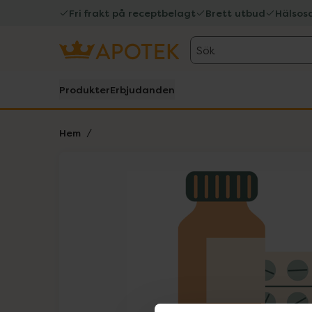
Fri frakt på receptbelagt
Brett utbud
Hälsos
Sök
Produkter
Erbjudanden
Hem
Hoppa över Lista
Lista: . Innehåller 1 objekt.