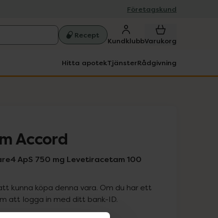
Företagskund
Recept
Kundklubb
Varukorg
Hitta apotek
Tjänster
Rådgivning
am Accord
are4 ApS 750 mg Levetiracetam 100
att kunna köpa denna vara. Om du har ett
 att logga in med ditt bank-ID.