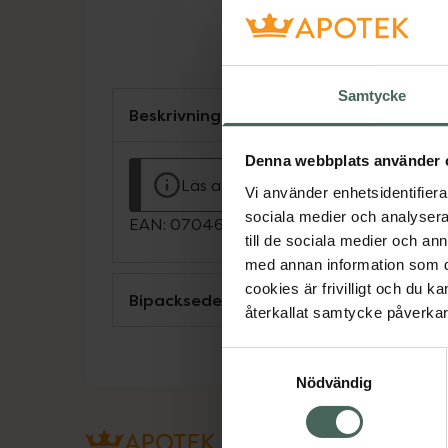
Samtycke
Beskrivning
Denna webbplats använder 
Läs alltid bipacksedeln innan använ
Vi använder enhetsidentifierar
sociala medier och analysera 
EAN:
07046261917704
till de sociala medier och a
med annan information som du 
cookies är frivilligt och du k
Bipacksedel från FASS
återkallat samtycke påverkar 
Samtyckesval
Nödvändig