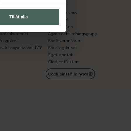
kter
Pressrum
tnadsskyddet
Jobba hos oss
Tillåt alla
edelsutbyte
Hållbarhet
in gammal medicin
Samarbeten
med läkemedel
Ägare och ledningsgrupp
registret
För leverantörer
oniskt expertstöd, EES
Företagskund
Eget apotek
Glädjeeffekten
Cookieinställningar