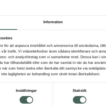
Pr
Högkos
99
Information
Dölj
I 
cookies
dning.
e för att anpassa innehållet och annonserna till användarna, tillh
Kö
vår trafik. Vi vidarebefordrar även sådana identifierare och anna
nnons- och analysföretag som vi samarbetar med. Dessa kan i sin
har tillhandahållit eller som de har samlat in när du har använt 
Aktuella erbjudanden
an när som helst ändra eller återkalla ditt samtycke via webbplats
Visa
inte lagligheten av behandling som skett innan återkallelsen.
Inställningar
Statistik
Kundservice
Om re