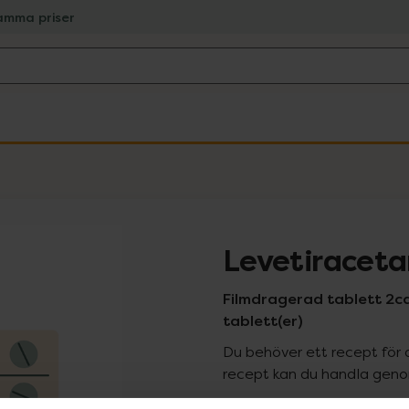
amma priser
Levetiracet
Filmdragerad tablett 2c
tablett(er)
Du behöver ett recept för 
recept kan du handla genom