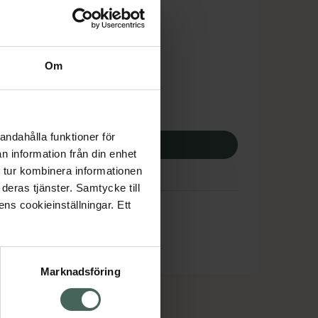
is med recept
tnadsskyddet gäller
1,15 kr
Om
apotek:
991,15 kr
andahålla funktioner för
p via ditt recept
n information från din enhet
 tur kombinera informationen
deras tjänster. Samtycke till
ens cookieinställningar. Ett
Marknadsföring
cept och läkemedel
Om oss