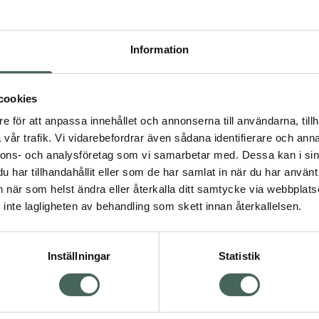
Pr
Högkos
Information
932
Dölj
cookies
I 
e för att anpassa innehållet och annonserna till användarna, tillh
dning.
vår trafik. Vi vidarebefordrar även sådana identifierare och anna
Kö
nnons- och analysföretag som vi samarbetar med. Dessa kan i sin
har tillhandahållit eller som de har samlat in när du har använt 
an när som helst ändra eller återkalla ditt samtycke via webbplats
Aktuella erbjudanden
inte lagligheten av behandling som skett innan återkallelsen.
Inställningar
Statistik
Kundservice
Om re
ån Skåne i syd
Kontakta oss
Fullma
atorn.
Vanliga frågor
Högkos