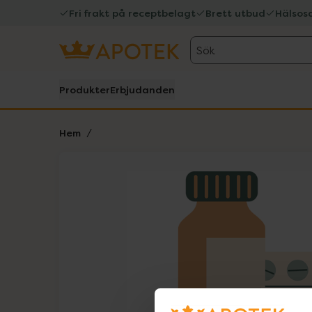
Fri frakt på receptbelagt
Brett utbud
Hälsos
Sök
Produkter
Erbjudanden
Hem
Hoppa över Lista
Lista: . Innehåller 1 objekt.