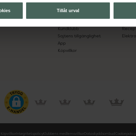
lpa just dig
Hitta apotek
Läkem
okies
Tillåt urval
s.
Handla tryggt
Lämna 
Leverans, betalning och retur
Resa 
Kundklubb
Recept
Sajtens tillgänglighet
Elektr
App
Köpvillkor
Köpvillkor
Integritetspolicy
Klubbens medlemsvillkor
Dataskyddsombud
Cookiepolicy