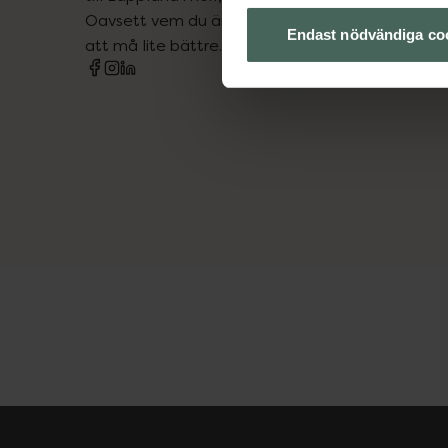
Oavsett vem du är så är det vårt uppdrag att hjä
Endast nödvändiga co
att må lite bättre. Välkommen att prata med os