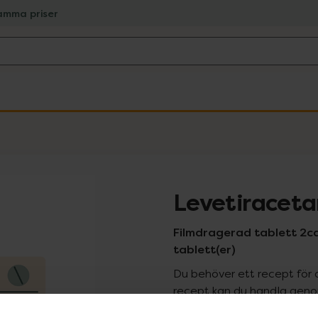
amma priser
Levetiracet
Filmdragerad tablett 2
tablett(er)
Du behöver ett recept för 
recept kan du handla genom