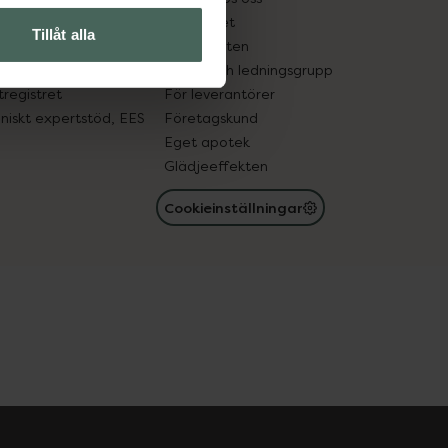
edelsutbyte
Hållbarhet
Tillåt alla
in gammal medicin
Samarbeten
med läkemedel
Ägare och ledningsgrupp
registret
För leverantörer
oniskt expertstöd, EES
Företagskund
Eget apotek
Glädjeeffekten
Cookieinställningar