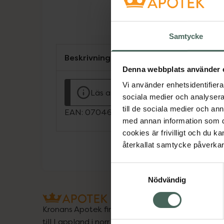
Samtycke
Beskrivning
Denna webbplats använder 
Vi använder enhetsidentifierar
Läs alltid bipacksedeln innan använ
sociala medier och analysera 
till de sociala medier och a
EAN:
07046265894704
med annan information som du 
cookies är frivilligt och du k
återkallat samtycke påverkar 
Samtyckesval
Nödvändig
Kronans Apotek finns här för dig. Du hittar oss fr
till Lappland i norr, och online i mobilen och på d