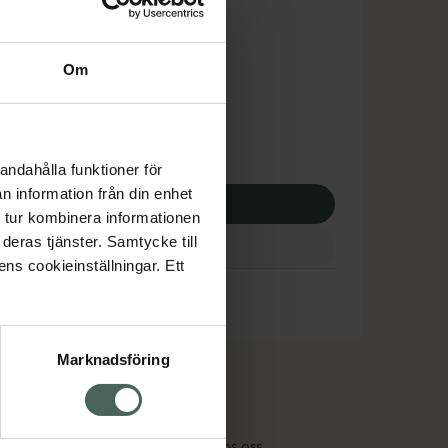
is med recept
tnadsskyddet gäller
Om
,31 kr
apotek:
932,31 kr
andahålla funktioner för
n information från din enhet
p via ditt recept
 tur kombinera informationen
deras tjänster. Samtycke till
ens cookieinställningar. Ett
Marknadsföring
cept och läkemedel
Om oss
kter
Pressrum
tnadsskyddet
Jobba hos oss