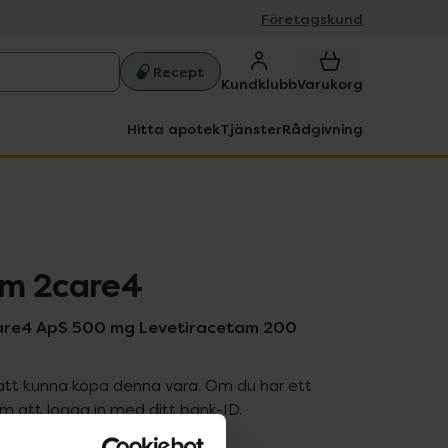
Företagskund
Recept
Kundklubb
Varukorg
Hitta apotek
Tjänster
Rådgivning
am 2care4
care4 ApS 500 mg Levetiracetam 200
att kunna köpa denna vara. Om du har ett
 att logga in med ditt bank-ID.