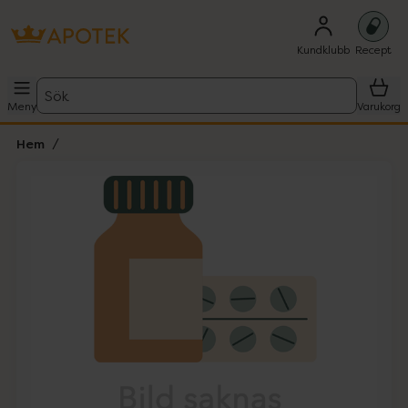
Kundklubb
Recept
Sök
Meny
Varukorg
Hem
Hoppa över Lista
Lista: . Innehåller 1 objekt.