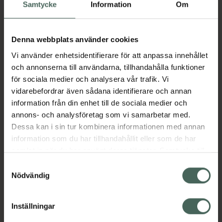
Köp via ditt recept
Samtycke
Information
Om
Denna webbplats använder cookies
Aktuella erbjudanden
Vi använder enhetsidentifierare för att anpassa innehållet
och annonserna till användarna, tillhandahålla funktioner
Beskrivning
Dölj
för sociala medier och analysera vår trafik. Vi
vidarebefordrar även sådana identifierare och annan
information från din enhet till de sociala medier och
Läs alltid bipacksedeln innan
annons- och analysföretag som vi samarbetar med.
användning.
Dessa kan i sin tur kombinera informationen med annan
EAN:
07046264071618
information som du har tillhandahållit eller som de har
samlat in när du har använt deras tjänster. Samtycke till
cookies är frivilligt och du kan när som helst ändra eller
Samtyckesval
återkalla ditt samtycke via webbplatsens
Nödvändig
Bipacksedel från FASS
Visa
cookieinställningar. Ett återkallat samtycke påverkar inte
lagligheten av behandling som skett innan återkallelsen.
Inställningar