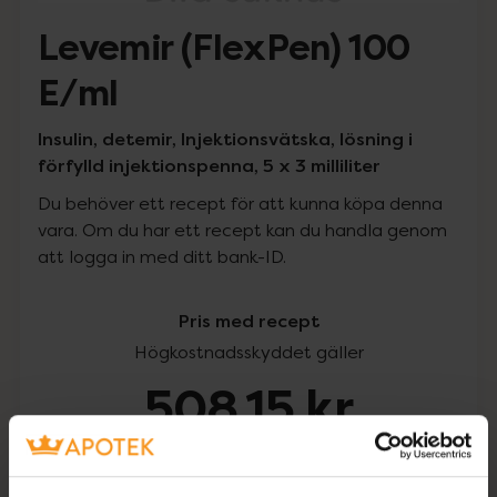
Levemir (FlexPen) 100
E/ml
Insulin, detemir, Injektionsvätska, lösning i
förfylld injektionspenna, 5 x 3 milliliter
Du behöver ett recept för att kunna köpa denna
vara. Om du har ett recept kan du handla genom
att logga in med ditt bank-ID.
Pris med recept
Högkostnadsskyddet gäller
508,15 kr
I apotek:
508,15 kr