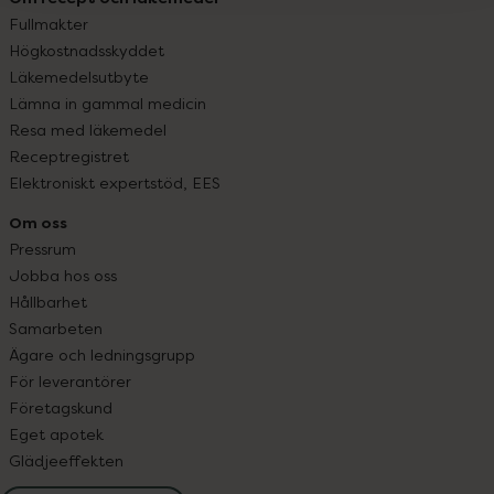
Fullmakter
Högkostnadsskyddet
Läkemedelsutbyte
Lämna in gammal medicin
Resa med läkemedel
Receptregistret
Elektroniskt expertstöd, EES
Om oss
Pressrum
Jobba hos oss
Hållbarhet
Samarbeten
Ägare och ledningsgrupp
För leverantörer
Företagskund
Eget apotek
Glädjeeffekten