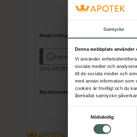
Samtycke
Beskrivning
Denna webbplats använder 
Läs alltid bipacksedeln innan använ
Vi använder enhetsidentifierar
sociala medier och analysera 
EAN:
05711313003002
till de sociala medier och a
med annan information som du 
cookies är frivilligt och du k
Bipacksedel från FASS
återkallat samtycke påverkar 
Samtyckesval
Nödvändig