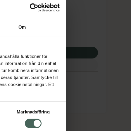
tnadsskyddet gäller
,55 kr
Om
apotek:
165,55 kr
p via ditt recept
andahålla funktioner för
n information från din enhet
 tur kombinera informationen
xin
deras tjänster. Samtycke till
ens cookieinställningar. Ett
Marknadsföring
cept och läkemedel
Om oss