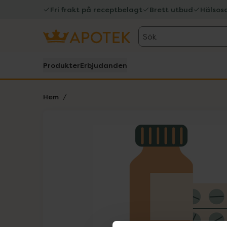
Fri frakt på receptbelagt
Brett utbud
Hälsos
Sök
Produkter
Erbjudanden
Hem
Hoppa över Lista
Lista: . Innehåller 1 objekt.