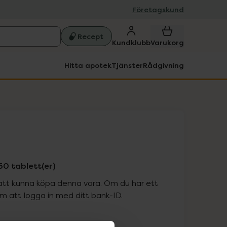
Företagskund
Recept
Kundklubb
Varukorg
Hitta apotek
Tjänster
Rådgivning
0 tablett(er)
att kunna köpa denna vara. Om du har ett
 att logga in med ditt bank-ID.
is med recept