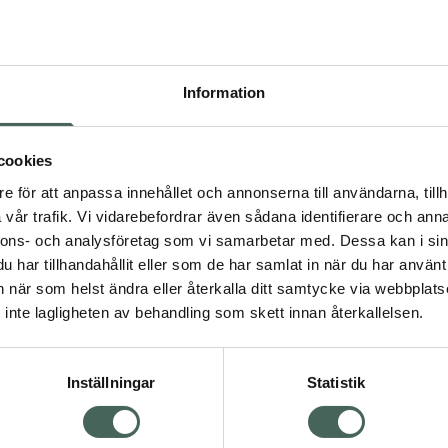
Högkos
165
Information
Dölj
I 
cookies
Kö
dning.
e för att anpassa innehållet och annonserna till användarna, tillh
vår trafik. Vi vidarebefordrar även sådana identifierare och anna
nnons- och analysföretag som vi samarbetar med. Dessa kan i sin
Fler produkter från Leva
har tillhandahållit eller som de har samlat in när du har använt 
Aktuella erbjudanden
an när som helst ändra eller återkalla ditt samtycke via webbplats
Visa
inte lagligheten av behandling som skett innan återkallelsen.
Inställningar
Statistik
Kundservice
Om re