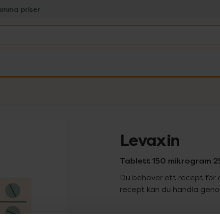
amma priser
Levaxin
Tablett 150 mikrogram 25
Du behöver ett recept för 
recept kan du handla genom
Pr