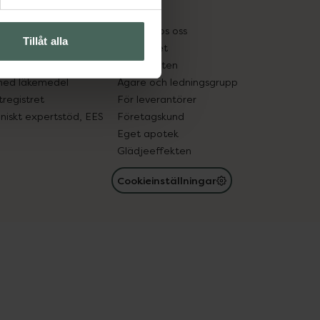
kter
Pressrum
tnadsskyddet
Jobba hos oss
Tillåt alla
edelsutbyte
Hållbarhet
in gammal medicin
Samarbeten
med läkemedel
Ägare och ledningsgrupp
registret
För leverantörer
oniskt expertstöd, EES
Företagskund
Eget apotek
Glädjeeffekten
Cookieinställningar