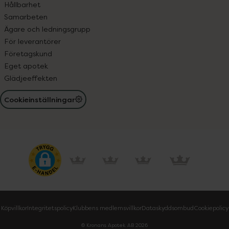
Hållbarhet
Samarbeten
Ägare och ledningsgrupp
För leverantörer
Företagskund
Eget apotek
Glädjeeffekten
Cookieinställningar
Köpvillkor
Integritetspolicy
Klubbens medlemsvillkor
Dataskyddsombud
Cookiepolicy
© Kronans Apotek AB
2026