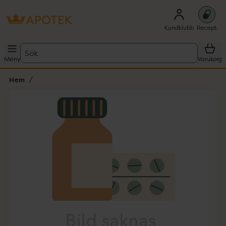
Kundklubb
Recept
Sök
Meny
Varukorg
Hem
Hoppa över Lista
Lista: . Innehåller 1 objekt.