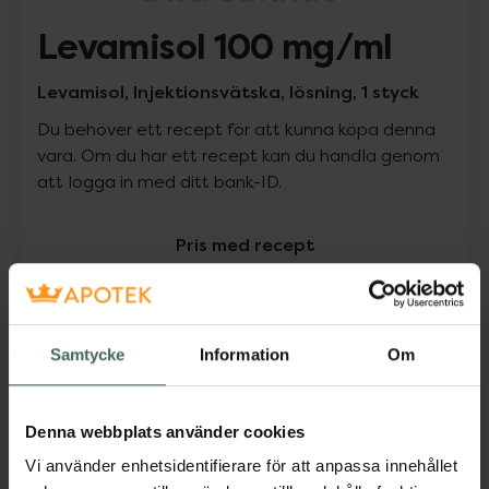
Levamisol 100 mg/ml
Levamisol, Injektionsvätska, lösning, 1 styck
Du behöver ett recept för att kunna köpa denna
vara. Om du har ett recept kan du handla genom
att logga in med ditt bank-ID.
Pris med recept
Högkostnadsskyddet gäller inte
0 kr
Samtycke
Information
Om
Köp via ditt recept
Denna webbplats använder cookies
Vi använder enhetsidentifierare för att anpassa innehållet
Aktuella erbjudanden