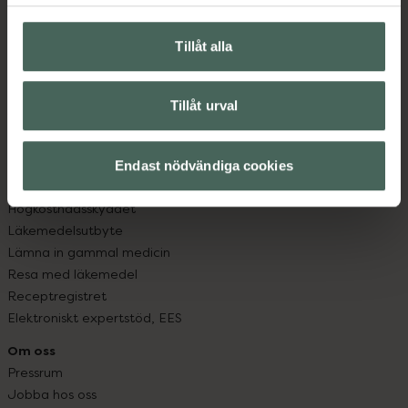
Hitta apotek
Handla tryggt
Leverans, betalning och retur
Tillåt alla
Kundklubb
Sajtens tillgänglighet
Tillåt urval
App
Köpvillkor
Om recept och läkemedel
Endast nödvändiga cookies
Fullmakter
Högkostnadsskyddet
Läkemedelsutbyte
Lämna in gammal medicin
Resa med läkemedel
Receptregistret
Elektroniskt expertstöd, EES
Om oss
Pressrum
Jobba hos oss