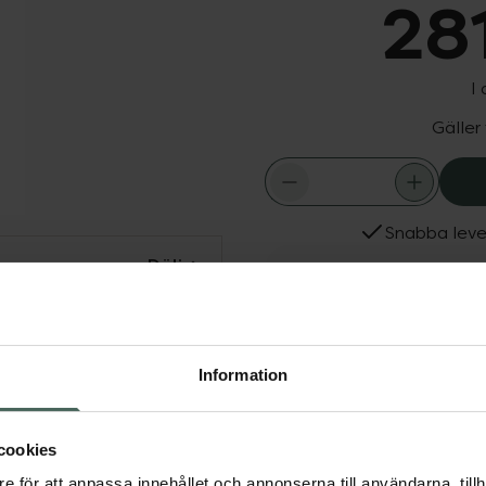
281
I
Gäller
Snabba leve
Dölj
Fler produkter från Lern
m motverkar fina linjer
Aktuella erbjudanden
xyl Morphomics som är en
h fasthet samt stimulerar
Information
a som återfuktar på
cookies
e för att anpassa innehållet och annonserna till användarna, tillh