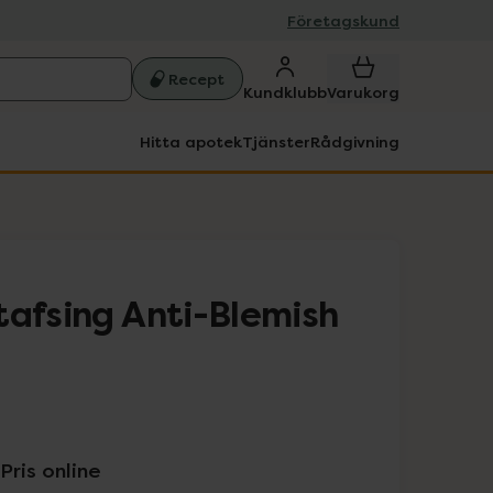
Företagskund
Recept
Kundklubb
Varukorg
Hitta apotek
Tjänster
Rådgivning
tafsing Anti-Blemish
Pris online