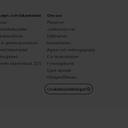
cept och läkemedel
Om oss
kter
Pressrum
tnadsskyddet
Jobba hos oss
edelsutbyte
Hållbarhet
in gammal medicin
Samarbeten
med läkemedel
Ägare och ledningsgrupp
registret
För leverantörer
oniskt expertstöd, EES
Företagskund
Eget apotek
Glädjeeffekten
Cookieinställningar