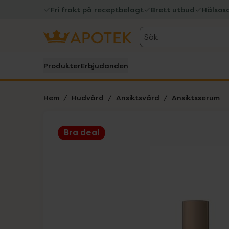
Fri frakt på receptbelagt
Brett utbud
Hälsos
Sök
Produkter
Erbjudanden
Hem
Hudvård
Ansiktsvård
Ansiktsserum
Bra deal
Hoppa över Lista
Lista: . Innehåller 1 objekt.