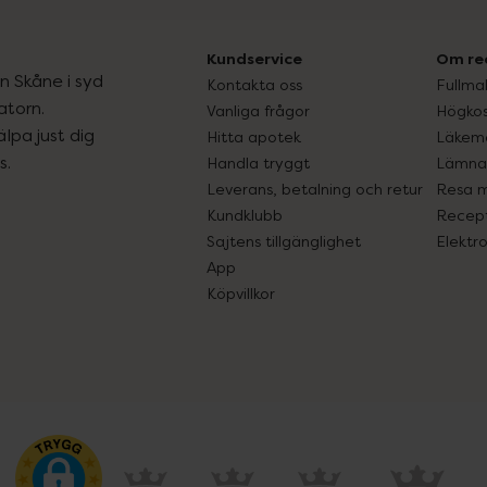
Kundservice
Om re
ån Skåne i syd
Kontakta oss
Fullma
atorn.
Vanliga frågor
Högkos
lpa just dig
Hitta apotek
Läkem
s.
Handla tryggt
Lämna 
Leverans, betalning och retur
Resa 
Kundklubb
Recept
Sajtens tillgänglighet
Elektr
App
Köpvillkor