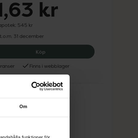
,63 kr
 apotek:
545 kr
 t.o.m. 31 december
Lernberger Stafsing Anti-Blemish Ser
Köp
ranser
Finns i webblager
berger Stafsing
Om
andahålla funktioner för