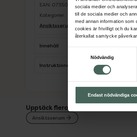
EAN:
07350085330589
sociala medier och analysera 
till de sociala medier och a
Kategorier:
med annan information som du 
Ansiktsserum
cookies är frivilligt och du k
återkallat samtycke påverkar 
Innehåll
Samtyckesval
Nödvändig
Instruktioner
Endast nödvändiga co
Upptäck flera produkter inom
Ansiktsserum