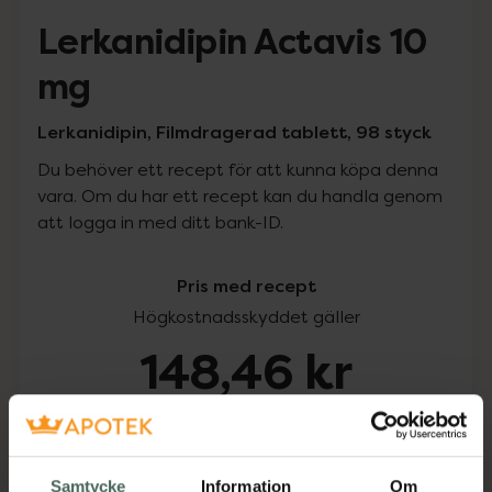
Lerkanidipin Actavis 10
mg
Lerkanidipin, Filmdragerad tablett, 98 styck
Du behöver ett recept för att kunna köpa denna
vara. Om du har ett recept kan du handla genom
att logga in med ditt bank-ID.
Pris med recept
Högkostnadsskyddet gäller
148,46 kr
I apotek:
148,46 kr
Köp via ditt recept
Samtycke
Information
Om