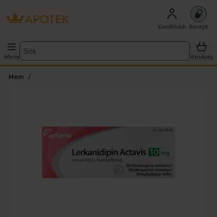
Kundklubb
Recept
Sök
Meny
Varukorg
Hem
Hoppa över Lista
Lista: . Innehåller 1 objekt.