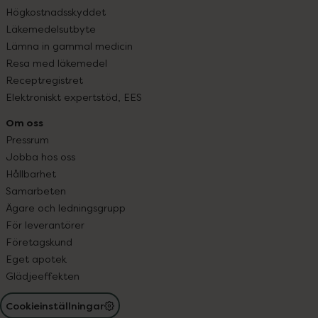
Högkostnadsskyddet
Läkemedelsutbyte
Lämna in gammal medicin
Resa med läkemedel
Receptregistret
Elektroniskt expertstöd, EES
Om oss
Pressrum
Jobba hos oss
Hållbarhet
Samarbeten
Ägare och ledningsgrupp
För leverantörer
Företagskund
Eget apotek
Glädjeeffekten
Cookieinställningar