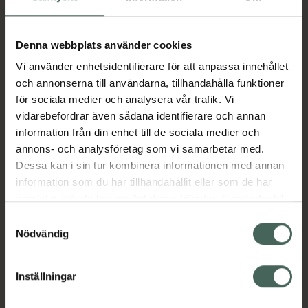
Aktuella erbjudanden
Denna webbplats använder cookies
Vi använder enhetsidentifierare för att anpassa innehållet
Beskrivning
Dölj
och annonserna till användarna, tillhandahålla funktioner
för sociala medier och analysera vår trafik. Vi
vidarebefordrar även sådana identifierare och annan
Läs alltid bipacksedeln innan
information från din enhet till de sociala medier och
användning.
annons- och analysföretag som vi samarbetar med.
Dessa kan i sin tur kombinera informationen med annan
EAN:
07046260659452
information som du har tillhandahållit eller som de har
samlat in när du har använt deras tjänster. Samtycke till
cookies är frivilligt och du kan när som helst ändra eller
Samtyckesval
Bipacksedel från FASS
Visa
återkalla ditt samtycke via webbplatsens
Nödvändig
cookieinställningar. Ett återkallat samtycke påverkar inte
lagligheten av behandling som skett innan återkallelsen.
Inställningar